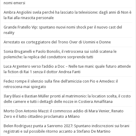
nomi emersi
Ambra Angiolini svela perché ha lasciato la televisione: dagli anni di Non è
la Rai alla rinascita personale
Grande Fratello Vip: spuntano nuovi nomi shock per il nuovo cast del
reality
Arrestato ex corteggiatore del Trono Over di Uomini e Donne
Sonia Bruganelli e Paolo Bonolis, il retroscena sui soldi scatena le
polemiche: la replica del conduttore sorprende tutti
Luca Argentero verso l’addio a Doc – Nelle tue mani: quale futuro attende
la fiction di Rai 1 senza il dottor Andrea Fanti
Fedez rompe il silenzio sulla fine dell’amicizia con Pio e Amedeo: il
retroscena mai spiegato
Ilary Blasi e Bastian Müller pronti al matrimonio: la location scelta, il costo
delle camere e tutti i dettagli delle nozze in Costiera Amalfitana
Morto Don Antonio Mazzi: il commosso addio di Mara Venier, Renato
Zero e il lutto cittadino proclamato a Milano
Belen Rodriguez punta a Sanremo 2027: Spuntano indiscrezioni sui brani
registrati e sul possibile ritorno accanto a Stefano De Martino