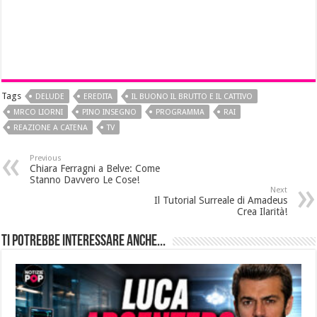
Tags
DELUDE
EREDITA
IL BUONO IL BRUTTO E IL CATTIVO
MRCO LIORNI
PINO INSEGNO
PROGRAMMA
RAI
REAZIONE A CATENA
TV
Previous
Chiara Ferragni a Belve: Come
Stanno Davvero Le Cose!
Next
Il Tutorial Surreale di Amadeus
Crea Ilarità!
Ti potrebbe interessare anche...