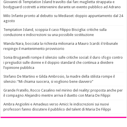
Giovanni di Temptation Island travolto dai fan: maglietta strappata e
bodyguard costretti a intervenire durante un evento pubblico ad Adrano
Milo Infante pronto al debutto su Mediaset: doppio appuntamento dal 24
agosto
Temptation Island, scoppia il caso Filippo Bisciglia: critiche sulla
conduzione e indiscrezioni su una possibile sostituzione
Wanda Nara, bocciata la richiesta milionaria a Mauro Icardi: il tribunale
respinge il mantenimento provvisorio
Sonia Bruganelli rompe il silenzio sulle critiche social: il duro sfogo contro
i pregiudizi sulle donne e il doppio standard che continua a dividere
l’opinione pubblica
Stefano De Martino e Gilda Ambrosio, la madre della stilista rompe il
silenzio: “Mi chiama suocera, si vogliono bene davvero”
Grande Fratello, Rocco Casalino nel mirino del reality: proposta anche per
il compagno Alejandro mentre arriva il duetto con Maria De Filippi
Ambra Angiolini e Amadeus verso Amici: le indiscrezioni sui nuovi
professori fanno discutere il pubblico del talent di Maria De Filippi