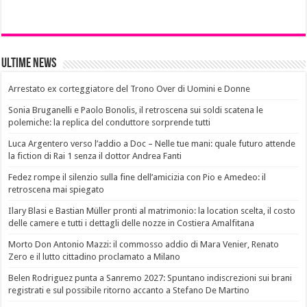
Ultime News
Arrestato ex corteggiatore del Trono Over di Uomini e Donne
Sonia Bruganelli e Paolo Bonolis, il retroscena sui soldi scatena le
polemiche: la replica del conduttore sorprende tutti
Luca Argentero verso l’addio a Doc – Nelle tue mani: quale futuro attende
la fiction di Rai 1 senza il dottor Andrea Fanti
Fedez rompe il silenzio sulla fine dell’amicizia con Pio e Amedeo: il
retroscena mai spiegato
Ilary Blasi e Bastian Müller pronti al matrimonio: la location scelta, il costo
delle camere e tutti i dettagli delle nozze in Costiera Amalfitana
Morto Don Antonio Mazzi: il commosso addio di Mara Venier, Renato
Zero e il lutto cittadino proclamato a Milano
Belen Rodriguez punta a Sanremo 2027: Spuntano indiscrezioni sui brani
registrati e sul possibile ritorno accanto a Stefano De Martino