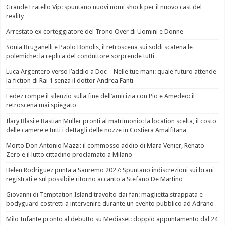
Grande Fratello Vip: spuntano nuovi nomi shock per il nuovo cast del
reality
Arrestato ex corteggiatore del Trono Over di Uomini e Donne
Sonia Bruganelli e Paolo Bonolis, il retroscena sui soldi scatena le
polemiche: la replica del conduttore sorprende tutti
Luca Argentero verso l’addio a Doc – Nelle tue mani: quale futuro attende
la fiction di Rai 1 senza il dottor Andrea Fanti
Fedez rompe il silenzio sulla fine dell’amicizia con Pio e Amedeo: il
retroscena mai spiegato
Ilary Blasi e Bastian Müller pronti al matrimonio: la location scelta, il costo
delle camere e tutti i dettagli delle nozze in Costiera Amalfitana
Morto Don Antonio Mazzi: il commosso addio di Mara Venier, Renato
Zero e il lutto cittadino proclamato a Milano
Belen Rodriguez punta a Sanremo 2027: Spuntano indiscrezioni sui brani
registrati e sul possibile ritorno accanto a Stefano De Martino
Giovanni di Temptation Island travolto dai fan: maglietta strappata e
bodyguard costretti a intervenire durante un evento pubblico ad Adrano
Milo Infante pronto al debutto su Mediaset: doppio appuntamento dal 24