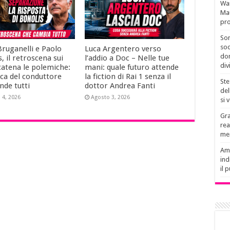
Wan
Mau
pro
Son
soc
Bruganelli e Paolo
Luca Argentero verso
don
, il retroscena sui
l’addio a Doc – Nelle tue
div
catena le polemiche:
mani: quale futuro attende
ica del conduttore
la fiction di Rai 1 senza il
Ste
nde tutti
dottor Andrea Fanti
del
 4, 2026
Agosto 3, 2026
si 
Gra
rea
men
Amb
ind
il 