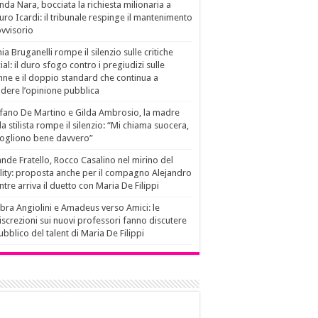
da Nara, bocciata la richiesta milionaria a
ro Icardi: il tribunale respinge il mantenimento
vvisorio
ia Bruganelli rompe il silenzio sulle critiche
ial: il duro sfogo contro i pregiudizi sulle
ne e il doppio standard che continua a
idere l’opinione pubblica
fano De Martino e Gilda Ambrosio, la madre
la stilista rompe il silenzio: “Mi chiama suocera,
vogliono bene davvero”
nde Fratello, Rocco Casalino nel mirino del
lity: proposta anche per il compagno Alejandro
tre arriva il duetto con Maria De Filippi
ra Angiolini e Amadeus verso Amici: le
iscrezioni sui nuovi professori fanno discutere
pubblico del talent di Maria De Filippi