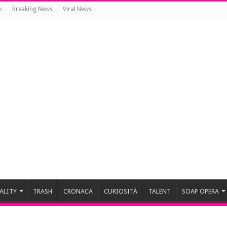
o
Breaking News
Viral News
ALITY
TRASH
CRONACA
CURIOSITÀ
TALENT
SOAP OPERA