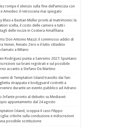
ez rompe il silenzio sulla fine dell’amicizia con
 e Amedeo: il retroscena mai spiegato
ry Blasi e Bastian Müller pronti al matrimonio: la
ation scelta, il costo delle camere e tutti i
tagli delle nozze in Costiera Amalfitana
to Don Antonio Mazzi: il commosso addio di
a Venier, Renato Zero e il lutto cittadino
clamato a Milano
en Rodriguez punta a Sanremo 2027: Spuntano
iscrezioni sui brani registrati e sul possibile
orno accanto a Stefano De Martino
vanni di Temptation Island travolto dai fan:
lietta strappata e bodyguard costretti a
ervenire durante un evento pubblico ad Adrano
o Infante pronto al debutto su Mediaset:
ppio appuntamento dal 24 agosto
ptation Island, scoppia il caso Filippo
ciglia: critiche sulla conduzione e indiscrezioni
una possibile sostituzione