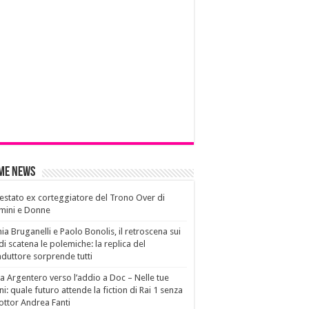
ime News
estato ex corteggiatore del Trono Over di
mini e Donne
ia Bruganelli e Paolo Bonolis, il retroscena sui
di scatena le polemiche: la replica del
duttore sorprende tutti
a Argentero verso l’addio a Doc – Nelle tue
i: quale futuro attende la fiction di Rai 1 senza
dottor Andrea Fanti