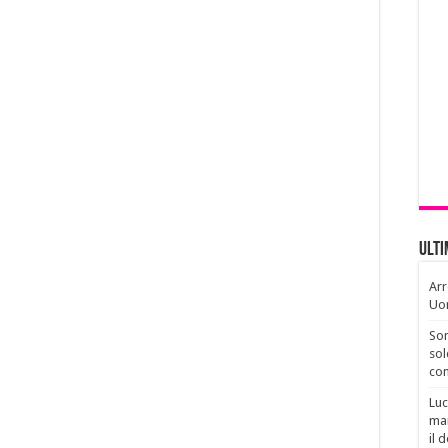
Ult
Arr
Uo
Son
sol
con
Luc
man
il 