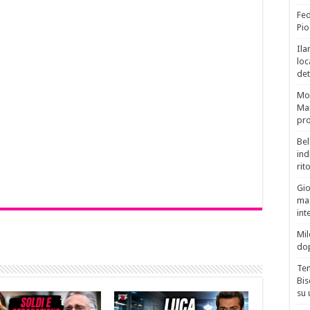
Fed
Pio
Ila
loc
det
Mor
Mar
pro
Bel
ind
rit
Gio
mag
int
Mil
do
Tem
Bis
su 