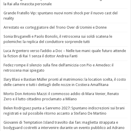
la Rai alla rinascita personale
Grande Fratello Vip: spuntano nuovi nomi shock per il nuovo cast del
reality
Arrestato ex corteggiatore del Trono Over di Uomini e Donne
Sonia Bruganelli e Paolo Bonolis, il retroscena sui soldi scatena le
polemiche: la replica del conduttore sorprende tutti
Luca Argentero verso l’addio a Doc – Nelle tue mani: quale futuro attende
la fiction di Rai 1 senza il dottor Andrea Fanti
Fedez rompe il silenzio sulla fine dell’amicizia con Pio e Amedeo: il
retroscena mai spiegato
Ilary Blasi e Bastian Müller pronti al matrimonio: la location scelta, il costo
delle camere e tutti i dettagli delle nozze in Costiera Amalfitana
Morto Don Antonio Mazzi: il commosso addio di Mara Venier, Renato
Zero e il lutto cittadino proclamato a Milano
Belen Rodriguez punta a Sanremo 2027: Spuntano indiscrezioni sui brani
registrati e sul possibile ritorno accanto a Stefano De Martino
Giovanni di Temptation Island travolto dai fan: maglietta strappata e
bodyguard costretti a intervenire durante un evento pubblico ad Adrano