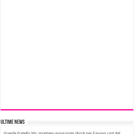
Ultime News
Grande Fratello Vip: spuntano nuovi nomi shock per il nuovo cast del