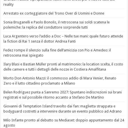
reality
Arrestato ex corteggiatore del Trono Over di Uomini e Donne
Sonia Bruganelli e Paolo Bonolis, il retroscena sui soldi scatena le
polemiche: la replica del conduttore sorprende tutti
Luca Argentero verso l’addio a Doc – Nelle tue mani: quale futuro attende
la fiction di Rai 1 senza il dottor Andrea Fanti
Fedez rompe il silenzio sulla fine dell’amicizia con Pio e Amedeo: il
retroscena mai spiegato
Ilary Blasi e Bastian Müller pronti al matrimonio: la location scelta, il costo
delle camere e tutti i dettagli delle nozze in Costiera Amalfitana
Morto Don Antonio Mazzi: il commosso addio di Mara Venier, Renato
Zero e il lutto cittadino proclamato a Milano
Belen Rodriguez punta a Sanremo 2027: Spuntano indiscrezioni sui brani
registrati e sul possibile ritorno accanto a Stefano De Martino
Giovanni di Temptation Island travolto dai fan: maglietta strappata e
bodyguard costretti a intervenire durante un evento pubblico ad Adrano
Milo Infante pronto al debutto su Mediaset: doppio appuntamento dal 24
agosto