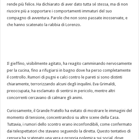
rende più felice. Ha dichiarato di aver dato tutta sé stessa, ma di non
riuscire più a sopportare i comportamenti immaturi del suo
compagno di avventura. Parole che non sono passate inosservate, e
che hanno scatenato la rabbia di Lorenzo.
Il gieffino, visibilmente agitato, ha reagito camminando nervosamente
per la cucina, fino a rifugiarsi in bagno dove ha perso completamente
il controllo. Rumori di pugni e calci contro le pareti si sono distinti
chiaramente, terrorizzando alcuni degli inquilini. Eva Grimaldi,
preoccupata, ha esclamato di sentirsi in pericolo, mentre altri
concorrenti cercavano di calmare gli animi.
Curiosamente, il Grande Fratello ha evitato di mostrare le immagini del
momento di tensione, concentrandosi su altre scene della Casa.
Tuttavia, i rumori dello scontro erano inconfondibili, come confermato
dai telespettatori che stavano seguendo la diretta. Questo tentativo di
censura ha scatenato una vera e propria polemica sui social, dove