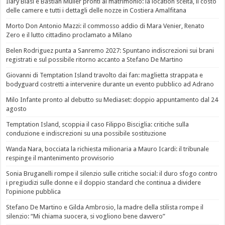
Ilary Blasi e Bastian Müller pronti al matrimonio: la location scelta, il costo
delle camere e tutti i dettagli delle nozze in Costiera Amalfitana
Morto Don Antonio Mazzi: il commosso addio di Mara Venier, Renato
Zero e il lutto cittadino proclamato a Milano
Belen Rodriguez punta a Sanremo 2027: Spuntano indiscrezioni sui brani
registrati e sul possibile ritorno accanto a Stefano De Martino
Giovanni di Temptation Island travolto dai fan: maglietta strappata e
bodyguard costretti a intervenire durante un evento pubblico ad Adrano
Milo Infante pronto al debutto su Mediaset: doppio appuntamento dal 24
agosto
Temptation Island, scoppia il caso Filippo Bisciglia: critiche sulla
conduzione e indiscrezioni su una possibile sostituzione
Wanda Nara, bocciata la richiesta milionaria a Mauro Icardi: il tribunale
respinge il mantenimento provvisorio
Sonia Bruganelli rompe il silenzio sulle critiche social: il duro sfogo contro
i pregiudizi sulle donne e il doppio standard che continua a dividere
l’opinione pubblica
Stefano De Martino e Gilda Ambrosio, la madre della stilista rompe il
silenzio: “Mi chiama suocera, si vogliono bene davvero”