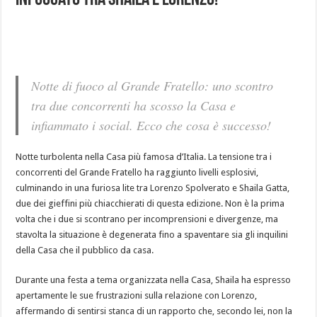
Infuocato Tra Shaila e Lorenzo!
Notte di fuoco al Grande Fratello: uno scontro
tra due concorrenti ha scosso la Casa e
infiammato i social. Ecco che cosa è successo!
Notte turbolenta nella Casa più famosa d’Italia. La tensione tra i
concorrenti del Grande Fratello ha raggiunto livelli esplosivi,
culminando in una furiosa lite tra Lorenzo Spolverato e Shaila Gatta,
due dei gieffini più chiacchierati di questa edizione. Non è la prima
volta che i due si scontrano per incomprensioni e divergenze, ma
stavolta la situazione è degenerata fino a spaventare sia gli inquilini
della Casa che il pubblico da casa.
Durante una festa a tema organizzata nella Casa, Shaila ha espresso
apertamente le sue frustrazioni sulla relazione con Lorenzo,
affermando di sentirsi stanca di un rapporto che, secondo lei, non la