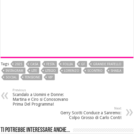
Tags
2025
CASA
FESTA
FOLLIA
GF
GRANDE FRATELLO
INSTAGRAM
LITE
LITIGIO
LORENZO
SCONTRO
SHAILA
SOCIAL
TENSIONE
VIP
Previous
Scandalo a Uomini e Donne:
Martina e Ciro si Conoscevano
Prima Del Programma!
Next
Gerry Scotti Conduce a Sanremo:
Colpo Grosso di Carlo Conti!
Ti potrebbe interessare anche...