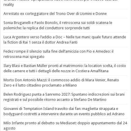
reality
Arrestato ex corteggiatore del Trono Over di Uomini e Donne
Sonia Bruganelli e Paolo Bonolis, il retroscena sui soldi scatena le
polemiche: la replica del conduttore sorprende tutti
Luca Argentero verso l’addio a Doc – Nelle tue mani: quale futuro attende
la fiction di Rai 1 senza il dottor Andrea Fanti
Fedez rompe il silenzio sulla fine dell’amicizia con Pio e Amedeo: il
retroscena mai spiegato
Ilary Blasi e Bastian Müller pronti al matrimonio: la location scelta, il costo
delle camere e tutti i dettagli delle nozze in Costiera Amalfitana
Morto Don Antonio Mazzi: il commosso addio di Mara Venier, Renato
Zero e il lutto cittadino proclamato a Milano
Belen Rodriguez punta a Sanremo 2027: Spuntano indiscrezioni sui brani
registrati e sul possibile ritorno accanto a Stefano De Martino
Giovanni di Temptation Island travolto dai fan: maglietta strappata e
bodyguard costretti a intervenire durante un evento pubblico ad Adrano
Milo Infante pronto al debutto su Mediaset: doppio appuntamento dal 24
agosto