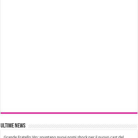
Ultime News
Grande Fratello Vip: spuntano nuovi nomi shock per il nuovo cast del