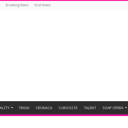
Breaking News
Viral News
ALITY
TRASH
CRONACA
CURIOSITÀ
TALENT
SOAP OPERA