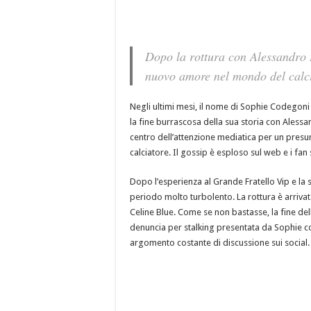
Dopo la rottura con Alessandro
nuovo amore nel mondo del calcio
Negli ultimi mesi, il nome di Sophie Codegon
la fine burrascosa della sua storia con Alessan
centro dell’attenzione mediatica per un presu
calciatore. Il gossip è esploso sul web e i fan 
Dopo l’esperienza al Grande Fratello Vip e la
periodo molto turbolento. La rottura è arrivat
Celine Blue. Come se non bastasse, la fine del
denuncia per stalking presentata da Sophie con
argomento costante di discussione sui social.