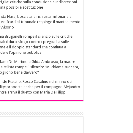
ciglia: critiche sulla conduzione e indiscrezioni
una possibile sostituzione
da Nara, bocciata la richiesta milionaria a
ro Icardi: il tribunale respinge il mantenimento
vvisorio
ia Bruganelli rompe il silenzio sulle critiche
ial: il duro sfogo contro i pregiudizi sulle
ne e il doppio standard che continua a
idere l’opinione pubblica
fano De Martino e Gilda Ambrosio, la madre
la stilista rompe il silenzio: “Mi chiama suocera,
vogliono bene davvero”
nde Fratello, Rocco Casalino nel mirino del
lity: proposta anche per il compagno Alejandro
tre arriva il duetto con Maria De Filippi