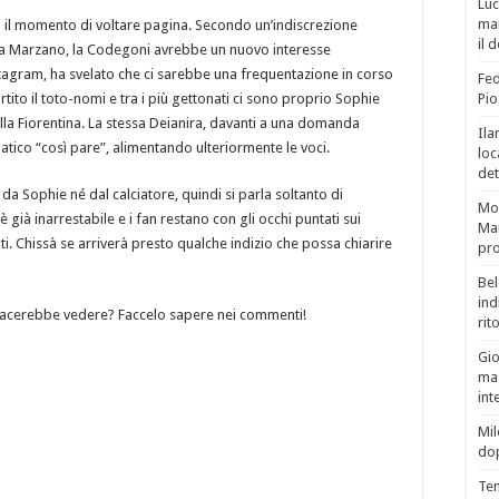
Luc
man
o il momento di voltare pagina. Secondo un’indiscrezione
il 
nira Marzano, la Codegoni avrebbe un nuovo interesse
tagram, ha svelato che ci sarebbe una frequentazione in corso
Fed
rtito il toto-nomi e tra i più gettonati ci sono proprio Sophie
Pio
la Fiorentina. La stessa Deianira, davanti a una domanda
Ila
atico “così pare”, alimentando ulteriormente le voci.
loc
det
a Sophie né dal calciatore, quindi si parla soltanto di
Mor
 è già inarrestabile e i fan restano con gli occhi puntati sui
Mar
ti. Chissà se arriverà presto qualche indizio che possa chiarire
pro
Bel
ind
piacerebbe vedere? Faccelo sapere nei commenti!
rit
Gio
mag
int
Mil
do
Tem