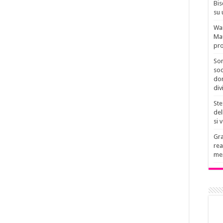
Bis
su 
Wan
Mau
pro
Son
soc
don
div
Ste
del
si 
Gra
rea
men