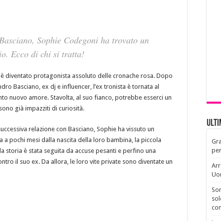
 Basciano, Sophie Codegoni ha trovato un
. Ecco di chi si tratta!
i è diventato protagonista assoluto delle cronache rosa. Dopo
dro Basciano, ex dj e influencer, l’ex tronista è tornata al
nto nuovo amore. Stavolta, al suo fianco, potrebbe esserci un
sono già impazziti di curiosità.
Ult
 successiva relazione con Basciano, Sophie ha vissuto un
a a pochi mesi dalla nascita della loro bambina, la piccola
Gra
per
la storia è stata seguita da accuse pesanti e perfino una
tro il suo ex. Da allora, le loro vite private sono diventate un
Arr
Uo
Son
sol
con