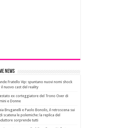
ime News
nde Fratello Vip: spuntano nuovi nomi shock
 il nuovo cast del reality
estato ex corteggiatore del Trono Over di
mini e Donne
ia Bruganelli e Paolo Bonolis, il retroscena sui
di scatena le polemiche: la replica del
duttore sorprende tutti