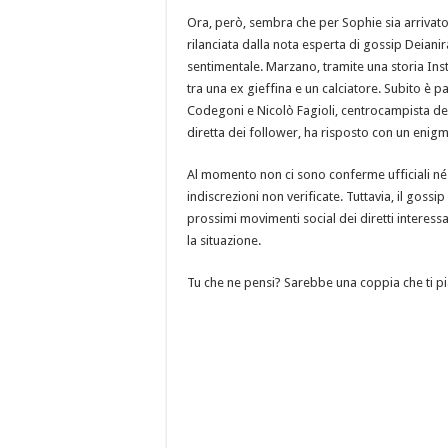
Ora, però, sembra che per Sophie sia arrivat
rilanciata dalla nota esperta di gossip Deia
sentimentale. Marzano, tramite una storia Ins
tra una ex gieffina e un calciatore. Subito è pa
Codegoni e Nicolò Fagioli, centrocampista del
diretta dei follower, ha risposto con un enigm
Al momento non ci sono conferme ufficiali né d
indiscrezioni non verificate. Tuttavia, il gossip
prossimi movimenti social dei diretti interessa
la situazione.
Tu che ne pensi? Sarebbe una coppia che ti 