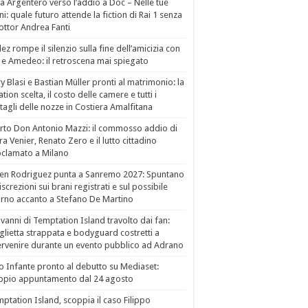
a Argentero verso l’addio a Doc – Nelle tue
i: quale futuro attende la fiction di Rai 1 senza
dottor Andrea Fanti
ez rompe il silenzio sulla fine dell’amicizia con
 e Amedeo: il retroscena mai spiegato
ry Blasi e Bastian Müller pronti al matrimonio: la
ation scelta, il costo delle camere e tutti i
tagli delle nozze in Costiera Amalfitana
to Don Antonio Mazzi: il commosso addio di
a Venier, Renato Zero e il lutto cittadino
clamato a Milano
en Rodriguez punta a Sanremo 2027: Spuntano
iscrezioni sui brani registrati e sul possibile
orno accanto a Stefano De Martino
vanni di Temptation Island travolto dai fan:
lietta strappata e bodyguard costretti a
ervenire durante un evento pubblico ad Adrano
o Infante pronto al debutto su Mediaset:
ppio appuntamento dal 24 agosto
ptation Island, scoppia il caso Filippo