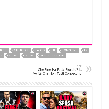
MANTE
CALCIATORE
CALCIO
CHI
COMPAGNO
EX
SO
NUOVO
SOCIAL
SOPHIE CODEGONI
Next
Che Fine Ha Fatto Fiorello? La
Verità Che Non Tutti Conoscono!