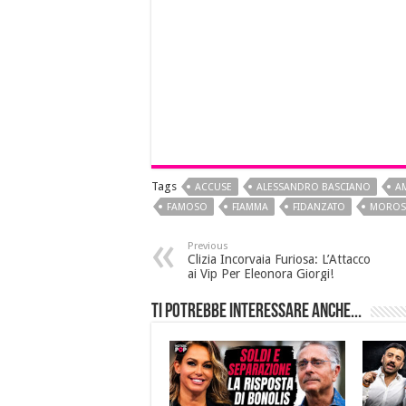
Tags
ACCUSE
ALESSANDRO BASCIANO
A
FAMOSO
FIAMMA
FIDANZATO
MORO
Previous
Clizia Incorvaia Furiosa: L’Attacco
ai Vip Per Eleonora Giorgi!
Ti potrebbe interessare anche...