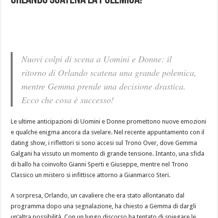
Orlando Scatena la Polemica!
Nuovi colpi di scena a
Uomini e Donne
: il
ritorno di Orlando scatena una grande polemica,
mentre Gemma prende una decisione drastica.
Ecco che cosa è successo!
Le ultime anticipazioni di Uomini e Donne promettono nuove emozioni
e qualche enigma ancora da svelare. Nel recente appuntamento con il
dating show, i riflettori si sono accesi sul Trono Over, dove Gemma
Galgani ha vissuto un momento di grande tensione. Intanto, una sfida
di ballo ha coinvolto Gianni Sperti e Giuseppe, mentre nel Trono
Classico un mistero si infittisce attorno a Gianmarco Steri.
A sorpresa, Orlando, un cavaliere che era stato allontanato dal
programma dopo una segnalazione, ha chiesto a Gemma di dargli
un’altra possibilità. Con un lungo discorso ha tentato di spiegare le