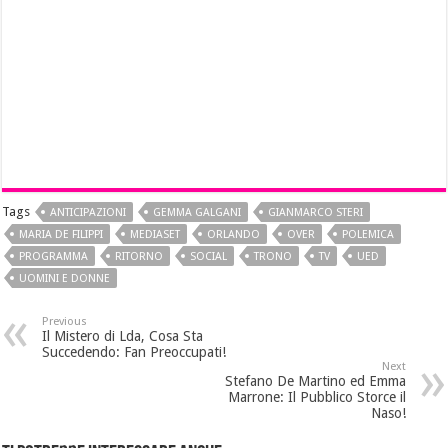
Tags
ANTICIPAZIONI
GEMMA GALGANI
GIANMARCO STERI
MARIA DE FILIPPI
MEDIASET
ORLANDO
OVER
POLEMICA
PROGRAMMA
RITORNO
SOCIAL
TRONO
TV
UED
UOMINI E DONNE
Previous
Il Mistero di Lda, Cosa Sta
Succedendo: Fan Preoccupati!
Next
Stefano De Martino ed Emma
Marrone: Il Pubblico Storce il
Naso!