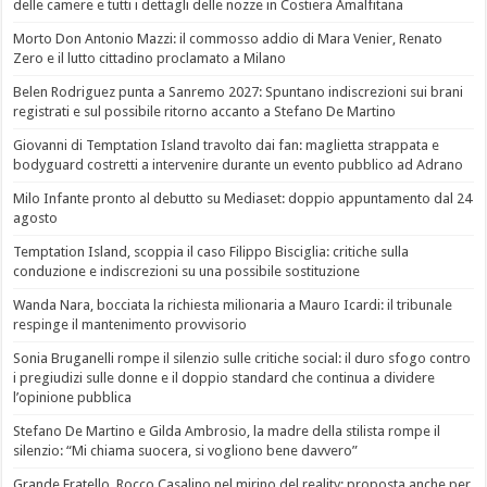
delle camere e tutti i dettagli delle nozze in Costiera Amalfitana
Morto Don Antonio Mazzi: il commosso addio di Mara Venier, Renato
Zero e il lutto cittadino proclamato a Milano
Belen Rodriguez punta a Sanremo 2027: Spuntano indiscrezioni sui brani
registrati e sul possibile ritorno accanto a Stefano De Martino
Giovanni di Temptation Island travolto dai fan: maglietta strappata e
bodyguard costretti a intervenire durante un evento pubblico ad Adrano
Milo Infante pronto al debutto su Mediaset: doppio appuntamento dal 24
agosto
Temptation Island, scoppia il caso Filippo Bisciglia: critiche sulla
conduzione e indiscrezioni su una possibile sostituzione
Wanda Nara, bocciata la richiesta milionaria a Mauro Icardi: il tribunale
respinge il mantenimento provvisorio
Sonia Bruganelli rompe il silenzio sulle critiche social: il duro sfogo contro
i pregiudizi sulle donne e il doppio standard che continua a dividere
l’opinione pubblica
Stefano De Martino e Gilda Ambrosio, la madre della stilista rompe il
silenzio: “Mi chiama suocera, si vogliono bene davvero”
Grande Fratello, Rocco Casalino nel mirino del reality: proposta anche per