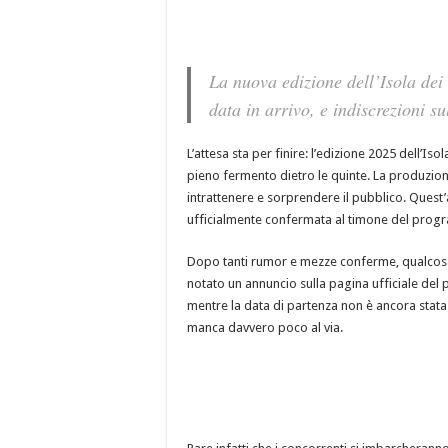
La nuova edizione dell’Isola dei
data in arrivo, e indiscrezioni su
L’attesa sta per finire: l’edizione 2025 dell’Is
pieno fermento dietro le quinte. La produzion
intrattenere e sorprendere il pubblico. Quest’
ufficialmente confermata al timone del pro
Dopo tanti rumor e mezze conferme, qualcosa 
notato un annuncio sulla pagina ufficiale del
mentre la data di partenza non è ancora stata f
manca davvero poco al via.