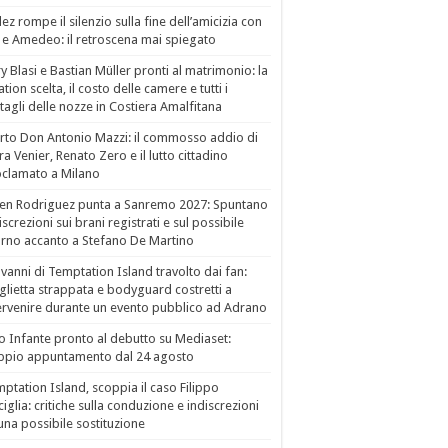
ez rompe il silenzio sulla fine dell’amicizia con
 e Amedeo: il retroscena mai spiegato
ry Blasi e Bastian Müller pronti al matrimonio: la
ation scelta, il costo delle camere e tutti i
tagli delle nozze in Costiera Amalfitana
to Don Antonio Mazzi: il commosso addio di
a Venier, Renato Zero e il lutto cittadino
clamato a Milano
en Rodriguez punta a Sanremo 2027: Spuntano
iscrezioni sui brani registrati e sul possibile
orno accanto a Stefano De Martino
vanni di Temptation Island travolto dai fan:
lietta strappata e bodyguard costretti a
ervenire durante un evento pubblico ad Adrano
o Infante pronto al debutto su Mediaset:
ppio appuntamento dal 24 agosto
ptation Island, scoppia il caso Filippo
ciglia: critiche sulla conduzione e indiscrezioni
una possibile sostituzione