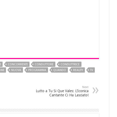
I
CONCORRENTI
CONDUTTORE
CONDUTTRICE
OMI
NUOVA
PROGRAMMA
QUANDO
REALITY
TV
Next
Lutto a Tu Si Que Vales: L’Iconica
Cantante Ci Ha Lasciato!