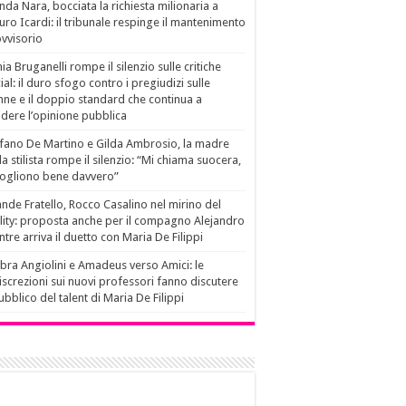
da Nara, bocciata la richiesta milionaria a
ro Icardi: il tribunale respinge il mantenimento
vvisorio
ia Bruganelli rompe il silenzio sulle critiche
ial: il duro sfogo contro i pregiudizi sulle
ne e il doppio standard che continua a
idere l’opinione pubblica
fano De Martino e Gilda Ambrosio, la madre
la stilista rompe il silenzio: “Mi chiama suocera,
vogliono bene davvero”
nde Fratello, Rocco Casalino nel mirino del
lity: proposta anche per il compagno Alejandro
tre arriva il duetto con Maria De Filippi
ra Angiolini e Amadeus verso Amici: le
iscrezioni sui nuovi professori fanno discutere
pubblico del talent di Maria De Filippi