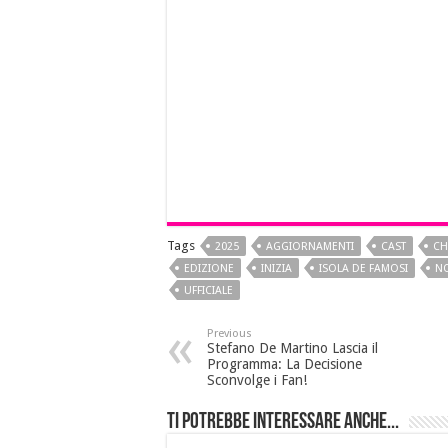
Tags
2025
AGGIORNAMENTI
CAST
CH
EDIZIONE
INIZIA
ISOLA DE FAMOSI
N
UFFICIALE
Previous
Stefano De Martino Lascia il
Programma: La Decisione
Sconvolge i Fan!
Ti potrebbe interessare anche...