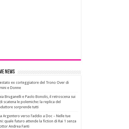
ime News
estato ex corteggiatore del Trono Over di
mini e Donne
ia Bruganelli e Paolo Bonolis, il retroscena sui
di scatena le polemiche: la replica del
duttore sorprende tutti
a Argentero verso l’addio a Doc – Nelle tue
i: quale futuro attende la fiction di Rai 1 senza
dottor Andrea Fanti