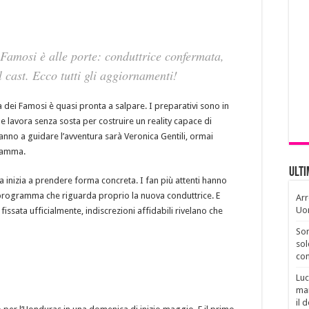
 Famosi è alle porte: conduttrice confermata,
l cast. Ecco tutti gli aggiornamenti!
ola dei Famosi è quasi pronta a salpare. I preparativi sono in
e lavora senza sosta per costruire un reality capace di
anno a guidare l’avventura sarà Veronica Gentili, ormai
gramma.
Ult
inizia a prendere forma concreta. I fan più attenti hanno
 programma che riguarda proprio la nuova conduttrice. E
Arr
Uo
issata ufficialmente, indiscrezioni affidabili rivelano che
Son
sol
con
Luc
man
il 