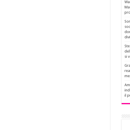
Wan
Mau
pro
Son
soc
don
div
Ste
del
si 
Gra
rea
men
Amb
ind
il 