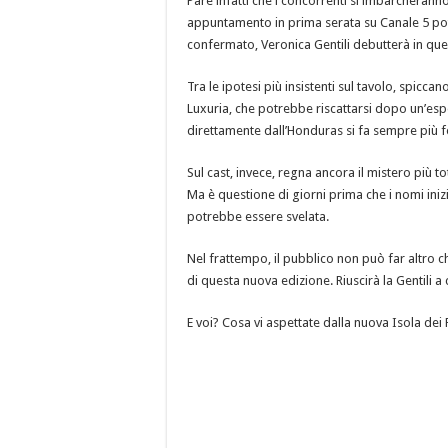
Pare infatti che i concorrenti si imbarcherann
appuntamento in prima serata su Canale 5 pot
confermato, Veronica Gentili debutterà in ques
Tra le ipotesi più insistenti sul tavolo, spicca
Luxuria, che potrebbe riscattarsi dopo un’esp
direttamente dall’Honduras si fa sempre più fo
Sul cast, invece, regna ancora il mistero più 
Ma è questione di giorni prima che i nomi ini
potrebbe essere svelata.
Nel frattempo, il pubblico non può far altro 
di questa nuova edizione. Riuscirà la Gentili a 
E voi? Cosa vi aspettate dalla nuova Isola dei