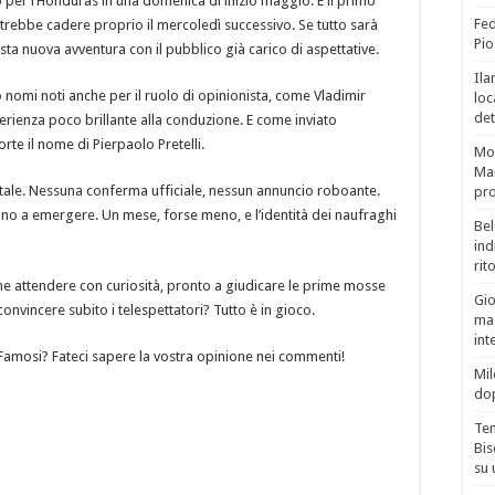
o per l’Honduras in una domenica di inizio maggio. E il primo
Fed
rebbe cadere proprio il mercoledì successivo. Se tutto sarà
Pio
ta nuova avventura con il pubblico già carico di aspettative.
Ila
no nomi noti anche per il ruolo di opinionista, come Vladimir
loc
det
erienza poco brillante alla conduzione. E come inviato
rte il nome di Pierpaolo Pretelli.
Mor
Mar
totale. Nessuna conferma ufficiale, nessun annuncio roboante.
pro
zino a emergere. Un mese, forse meno, e l’identità dei naufraghi
Bel
ind
rit
che attendere con curiosità, pronto a giudicare le prime mosse
Gio
convincere subito i telespettatori? Tutto è in gioco.
mag
int
 Famosi? Fateci sapere la vostra opinione nei commenti!
Mil
do
Tem
Bis
su 