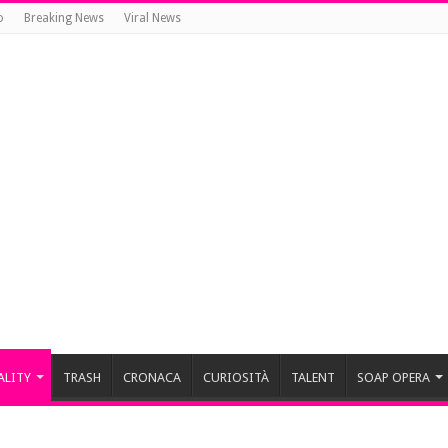
o
Breaking News
Viral News
ALITY
TRASH
CRONACA
CURIOSITÀ
TALENT
SOAP OPERA