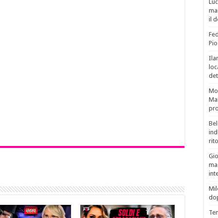
Luc
man
il 
Fed
Pio
Ila
loc
det
Mor
Mar
pro
Bel
ind
rit
Gio
mag
int
Mil
do
Tem