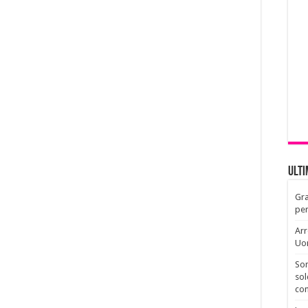
Ult
Gra
per
Arr
Uo
Son
sol
con