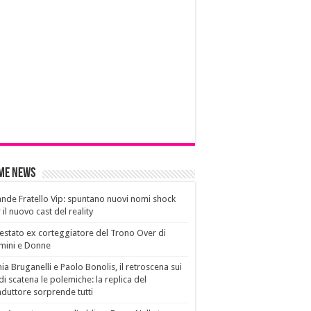
ime News
nde Fratello Vip: spuntano nuovi nomi shock
 il nuovo cast del reality
estato ex corteggiatore del Trono Over di
mini e Donne
ia Bruganelli e Paolo Bonolis, il retroscena sui
di scatena le polemiche: la replica del
duttore sorprende tutti