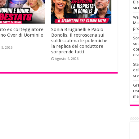
Bis
su 
Wan
Mau
pro
ato ex corteggiatore
Sonia Bruganelli e Paolo
ono Over di Uomini e
Bonolis, il retroscena sui
Son
soldi scatena le polemiche:
soc
la replica del conduttore
 5, 2026
don
sorprende tutti
div
Agosto 4, 2026
Ste
del
si 
Gra
rea
men