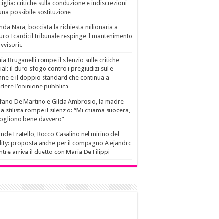
ciglia: critiche sulla conduzione e indiscrezioni
una possibile sostituzione
da Nara, bocciata la richiesta milionaria a
ro Icardi: il tribunale respinge il mantenimento
vvisorio
ia Bruganelli rompe il silenzio sulle critiche
ial: il duro sfogo contro i pregiudizi sulle
ne e il doppio standard che continua a
idere l’opinione pubblica
fano De Martino e Gilda Ambrosio, la madre
la stilista rompe il silenzio: “Mi chiama suocera,
vogliono bene davvero”
nde Fratello, Rocco Casalino nel mirino del
lity: proposta anche per il compagno Alejandro
tre arriva il duetto con Maria De Filippi