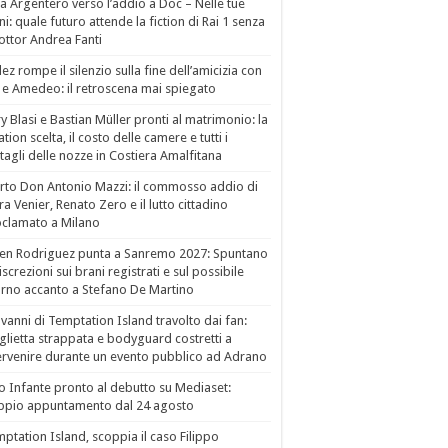
a Argentero verso l’addio a Doc – Nelle tue
i: quale futuro attende la fiction di Rai 1 senza
dottor Andrea Fanti
ez rompe il silenzio sulla fine dell’amicizia con
 e Amedeo: il retroscena mai spiegato
ry Blasi e Bastian Müller pronti al matrimonio: la
ation scelta, il costo delle camere e tutti i
tagli delle nozze in Costiera Amalfitana
to Don Antonio Mazzi: il commosso addio di
a Venier, Renato Zero e il lutto cittadino
clamato a Milano
en Rodriguez punta a Sanremo 2027: Spuntano
iscrezioni sui brani registrati e sul possibile
orno accanto a Stefano De Martino
vanni di Temptation Island travolto dai fan:
lietta strappata e bodyguard costretti a
ervenire durante un evento pubblico ad Adrano
o Infante pronto al debutto su Mediaset:
ppio appuntamento dal 24 agosto
ptation Island, scoppia il caso Filippo