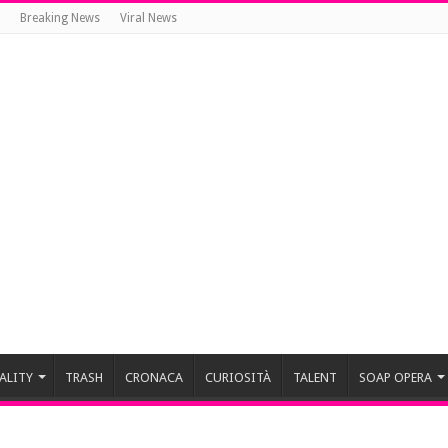
Breaking News
Viral News
ALITY
TRASH
CRONACA
CURIOSITÀ
TALENT
SOAP OPERA