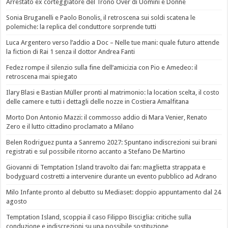
Arrestato ex corteggiatore del Trono Over di Uomini e Donne
Sonia Bruganelli e Paolo Bonolis, il retroscena sui soldi scatena le
polemiche: la replica del conduttore sorprende tutti
Luca Argentero verso l’addio a Doc – Nelle tue mani: quale futuro attende
la fiction di Rai 1 senza il dottor Andrea Fanti
Fedez rompe il silenzio sulla fine dell’amicizia con Pio e Amedeo: il
retroscena mai spiegato
Ilary Blasi e Bastian Müller pronti al matrimonio: la location scelta, il costo
delle camere e tutti i dettagli delle nozze in Costiera Amalfitana
Morto Don Antonio Mazzi: il commosso addio di Mara Venier, Renato
Zero e il lutto cittadino proclamato a Milano
Belen Rodriguez punta a Sanremo 2027: Spuntano indiscrezioni sui brani
registrati e sul possibile ritorno accanto a Stefano De Martino
Giovanni di Temptation Island travolto dai fan: maglietta strappata e
bodyguard costretti a intervenire durante un evento pubblico ad Adrano
Milo Infante pronto al debutto su Mediaset: doppio appuntamento dal 24
agosto
Temptation Island, scoppia il caso Filippo Bisciglia: critiche sulla
conduzione e indiscrezioni su una possibile sostituzione