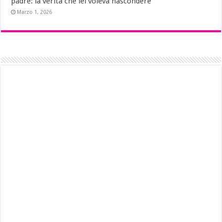
padre: la verità che lei voleva nascondere
Marzo 1, 2026