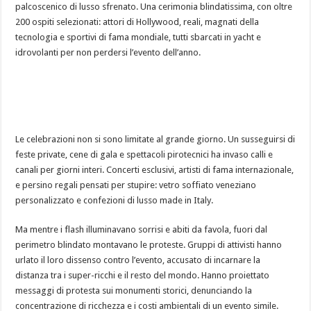
palcoscenico di lusso sfrenato. Una cerimonia blindatissima, con oltre
200 ospiti selezionati: attori di Hollywood, reali, magnati della
tecnologia e sportivi di fama mondiale, tutti sbarcati in yacht e
idrovolanti per non perdersi l’evento dell’anno.
Le celebrazioni non si sono limitate al grande giorno. Un susseguirsi di
feste private, cene di gala e spettacoli pirotecnici ha invaso calli e
canali per giorni interi. Concerti esclusivi, artisti di fama internazionale,
e persino regali pensati per stupire: vetro soffiato veneziano
personalizzato e confezioni di lusso made in Italy.
Ma mentre i flash illuminavano sorrisi e abiti da favola, fuori dal
perimetro blindato montavano le proteste. Gruppi di attivisti hanno
urlato il loro dissenso contro l’evento, accusato di incarnare la
distanza tra i super-ricchi e il resto del mondo. Hanno proiettato
messaggi di protesta sui monumenti storici, denunciando la
concentrazione di ricchezza e i costi ambientali di un evento simile.