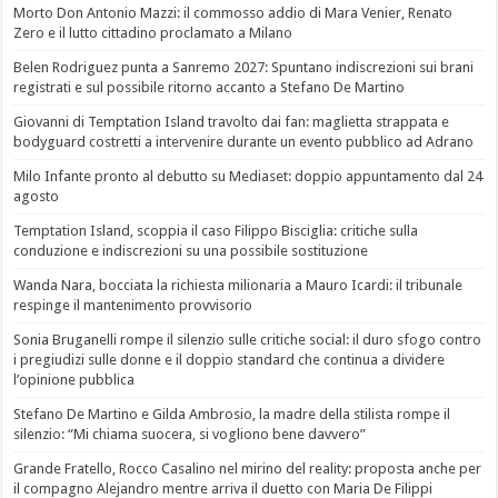
Morto Don Antonio Mazzi: il commosso addio di Mara Venier, Renato
Zero e il lutto cittadino proclamato a Milano
Belen Rodriguez punta a Sanremo 2027: Spuntano indiscrezioni sui brani
registrati e sul possibile ritorno accanto a Stefano De Martino
Giovanni di Temptation Island travolto dai fan: maglietta strappata e
bodyguard costretti a intervenire durante un evento pubblico ad Adrano
Milo Infante pronto al debutto su Mediaset: doppio appuntamento dal 24
agosto
Temptation Island, scoppia il caso Filippo Bisciglia: critiche sulla
conduzione e indiscrezioni su una possibile sostituzione
Wanda Nara, bocciata la richiesta milionaria a Mauro Icardi: il tribunale
respinge il mantenimento provvisorio
Sonia Bruganelli rompe il silenzio sulle critiche social: il duro sfogo contro
i pregiudizi sulle donne e il doppio standard che continua a dividere
l’opinione pubblica
Stefano De Martino e Gilda Ambrosio, la madre della stilista rompe il
silenzio: “Mi chiama suocera, si vogliono bene davvero”
Grande Fratello, Rocco Casalino nel mirino del reality: proposta anche per
il compagno Alejandro mentre arriva il duetto con Maria De Filippi