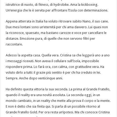
istruttrice di nuoto, di fitness, di hydrobike. Ama la kickboxing.
Un’energia che le è servita per affrontare l’Isola con determinazione.
Appena atterrata in Italia ha voluto ritrovare subito Nano, il suo cane.
Due mesi lontani sono un’eternità per chi ama davvero. Lui quasi non
la riconosce, spaesato, ma bastano carezze e voce per cancellare le
distanze. Emozione pura, di quelle che non servono filtri per
raccontare.
Adesso la aspetta casa. Quella vera. Cristina sa che leggerà uno a uno
i messaggi ricevuti. Non aveva il cellulare sull’Isola, impossibile
rispondere prima. Lo farà ora, con calma, con gratitudine vera. Ha
voluto dirlo a tutti: il grazie più sentito è per chi ha creduto in lei.
Sempre. Anche dopo venticinque anni.
Ha definito questa vittoria la sua seconda. La prima al Grande Fratello,
quando il reality era una novità assoluta. La seconda oggi, in un
mondo cambiato, in un reality che mette alla prova il corpo e la mente.
E non è detto che sia finita qui. Si parla di un possibile ritorno al
Grande Fratello Gold. Per ora resta un’ipotesi. Ma chi conosce Cristina