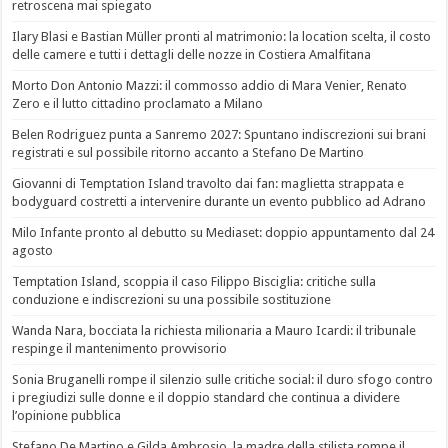
retroscena mai spiegato
Ilary Blasi e Bastian Müller pronti al matrimonio: la location scelta, il costo
delle camere e tutti i dettagli delle nozze in Costiera Amalfitana
Morto Don Antonio Mazzi: il commosso addio di Mara Venier, Renato
Zero e il lutto cittadino proclamato a Milano
Belen Rodriguez punta a Sanremo 2027: Spuntano indiscrezioni sui brani
registrati e sul possibile ritorno accanto a Stefano De Martino
Giovanni di Temptation Island travolto dai fan: maglietta strappata e
bodyguard costretti a intervenire durante un evento pubblico ad Adrano
Milo Infante pronto al debutto su Mediaset: doppio appuntamento dal 24
agosto
Temptation Island, scoppia il caso Filippo Bisciglia: critiche sulla
conduzione e indiscrezioni su una possibile sostituzione
Wanda Nara, bocciata la richiesta milionaria a Mauro Icardi: il tribunale
respinge il mantenimento provvisorio
Sonia Bruganelli rompe il silenzio sulle critiche social: il duro sfogo contro
i pregiudizi sulle donne e il doppio standard che continua a dividere
l’opinione pubblica
Stefano De Martino e Gilda Ambrosio, la madre della stilista rompe il