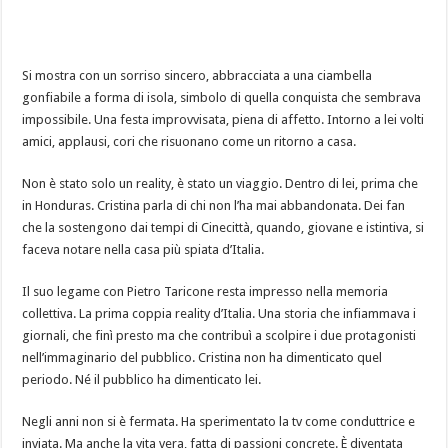
Si mostra con un sorriso sincero, abbracciata a una ciambella
gonfiabile a forma di isola, simbolo di quella conquista che sembrava
impossibile. Una festa improvvisata, piena di affetto. Intorno a lei volti
amici, applausi, cori che risuonano come un ritorno a casa.
Non è stato solo un reality, è stato un viaggio. Dentro di lei, prima che
in Honduras. Cristina parla di chi non l’ha mai abbandonata. Dei fan
che la sostengono dai tempi di Cinecittà, quando, giovane e istintiva, si
faceva notare nella casa più spiata d’Italia.
Il suo legame con Pietro Taricone resta impresso nella memoria
collettiva. La prima coppia reality d’Italia. Una storia che infiammava i
giornali, che finì presto ma che contribuì a scolpire i due protagonisti
nell’immaginario del pubblico. Cristina non ha dimenticato quel
periodo. Né il pubblico ha dimenticato lei.
Negli anni non si è fermata. Ha sperimentato la tv come conduttrice e
inviata. Ma anche la vita vera, fatta di passioni concrete. È diventata