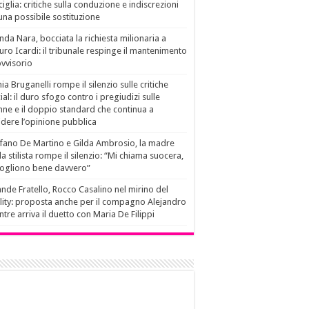
ciglia: critiche sulla conduzione e indiscrezioni
una possibile sostituzione
da Nara, bocciata la richiesta milionaria a
ro Icardi: il tribunale respinge il mantenimento
vvisorio
ia Bruganelli rompe il silenzio sulle critiche
ial: il duro sfogo contro i pregiudizi sulle
ne e il doppio standard che continua a
idere l’opinione pubblica
fano De Martino e Gilda Ambrosio, la madre
la stilista rompe il silenzio: “Mi chiama suocera,
vogliono bene davvero”
nde Fratello, Rocco Casalino nel mirino del
lity: proposta anche per il compagno Alejandro
tre arriva il duetto con Maria De Filippi