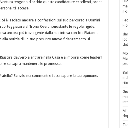
Luc
 Ventura tengono d’occhio queste candidature eccellenti, pronti
man
 personalità accese.
il 
ty. Si è lasciato andare a confessioni sul suo percorso a Uomini
Fed
Pio
 corteggiatore al Trono Over, nonostante le regole rigide.
resa ancora più travolgente dalla sua intesa con Ida Platano.
Ila
to alla notizia di un suo presunto nuovo fidanzamento. Il
loc
det
Mor
. Riuscirà davvero a entrare nella Casa e a imporsi come leader?
Mar
capire se saprà mantenere le promesse.
pro
Bel
ratello? Scrivilo nei commenti e facci sapere la tua opinione.
ind
rit
Gio
mag
int
Mil
do
Tem