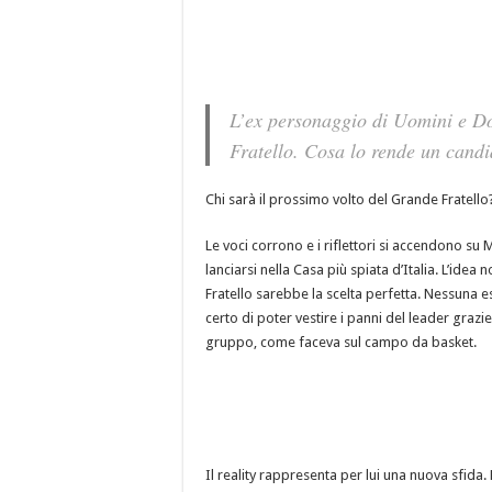
L’ex personaggio di Uomini e D
Fratello. Cosa lo rende un candi
Chi sarà il prossimo volto del Grande Fratello
Le voci corrono e i riflettori si accendono su
lanciarsi nella Casa più spiata d’Italia. L’ide
Fratello sarebbe la scelta perfetta. Nessuna es
certo di poter vestire i panni del leader grazi
gruppo, come faceva sul campo da basket.
Il reality rappresenta per lui una nuova sfida. 