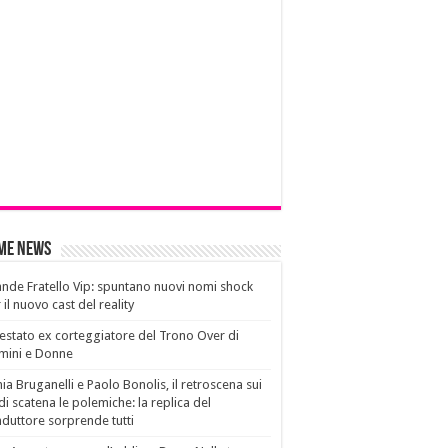
ime News
nde Fratello Vip: spuntano nuovi nomi shock
 il nuovo cast del reality
estato ex corteggiatore del Trono Over di
mini e Donne
ia Bruganelli e Paolo Bonolis, il retroscena sui
di scatena le polemiche: la replica del
duttore sorprende tutti