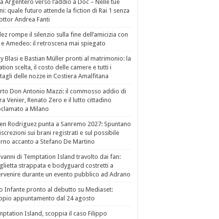
a Argentero verso l’addio a Doc – Nelle tue
i: quale futuro attende la fiction di Rai 1 senza
dottor Andrea Fanti
ez rompe il silenzio sulla fine dell’amicizia con
 e Amedeo: il retroscena mai spiegato
ry Blasi e Bastian Müller pronti al matrimonio: la
ation scelta, il costo delle camere e tutti i
tagli delle nozze in Costiera Amalfitana
to Don Antonio Mazzi: il commosso addio di
a Venier, Renato Zero e il lutto cittadino
clamato a Milano
en Rodriguez punta a Sanremo 2027: Spuntano
iscrezioni sui brani registrati e sul possibile
orno accanto a Stefano De Martino
vanni di Temptation Island travolto dai fan:
lietta strappata e bodyguard costretti a
ervenire durante un evento pubblico ad Adrano
o Infante pronto al debutto su Mediaset:
ppio appuntamento dal 24 agosto
ptation Island, scoppia il caso Filippo