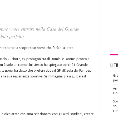
onne vuole entrare nella Casa del Grande
dato perfetto.
? Preparati a scoprire un nome che farà discutere.
 Mario Cusitore, ex protagonista di Uomini e Donne, pronto a
a non è solo un rumor: lui stesso ha spiegato perché il Grande
Ult
itazione, ha detto che preferirebbe il GF all’Isola dei Famosi,
Gra
e alla sua esperienza sportiva. Si immagina già a guidare il
per
Arr
Uo
Son
sol
con
Ha dichiarato che ama relazionarsi con gli altri, studiarli, creare