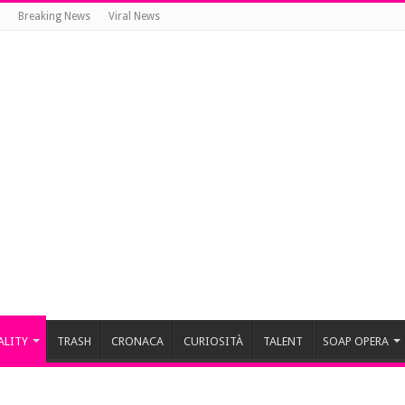
Breaking News
Viral News
ALITY
TRASH
CRONACA
CURIOSITÀ
TALENT
SOAP OPERA