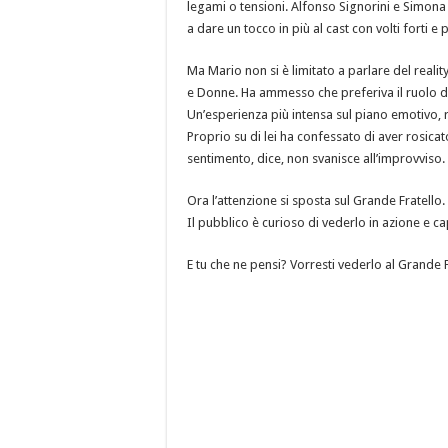
legami o tensioni. Alfonso Signorini e Simona
a dare un tocco in più al cast con volti forti e
Ma Mario non si è limitato a parlare del reali
e Donne. Ha ammesso che preferiva il ruolo di
Un’esperienza più intensa sul piano emotivo, 
Proprio su di lei ha confessato di aver rosica
sentimento, dice, non svanisce all’improvviso.
Ora l’attenzione si sposta sul Grande Fratello
Il pubblico è curioso di vederlo in azione e 
E tu che ne pensi? Vorresti vederlo al Grande F