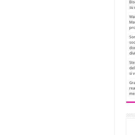
Bis
su 
Wan
Mau
pro
Son
soc
don
div
Ste
del
si 
Gra
rea
men