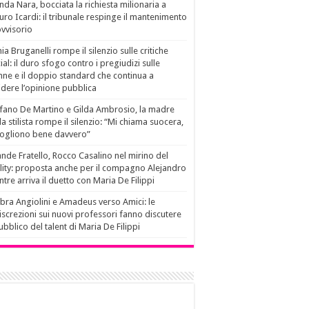
da Nara, bocciata la richiesta milionaria a
ro Icardi: il tribunale respinge il mantenimento
vvisorio
ia Bruganelli rompe il silenzio sulle critiche
ial: il duro sfogo contro i pregiudizi sulle
ne e il doppio standard che continua a
idere l’opinione pubblica
fano De Martino e Gilda Ambrosio, la madre
la stilista rompe il silenzio: “Mi chiama suocera,
vogliono bene davvero”
nde Fratello, Rocco Casalino nel mirino del
lity: proposta anche per il compagno Alejandro
tre arriva il duetto con Maria De Filippi
ra Angiolini e Amadeus verso Amici: le
iscrezioni sui nuovi professori fanno discutere
pubblico del talent di Maria De Filippi