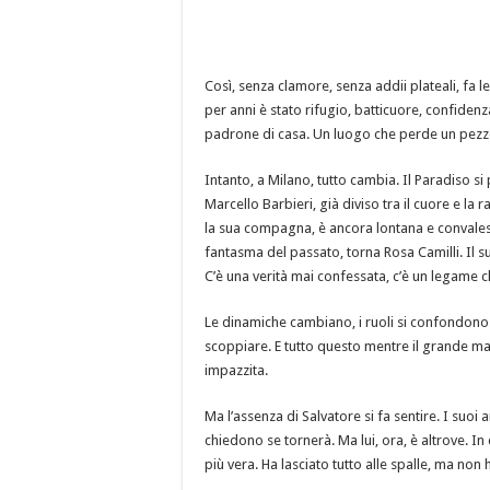
Così, senza clamore, senza addii plateali, fa le
per anni è stato rifugio, batticuore, confidenz
padrone di casa. Un luogo che perde un pezz
Intanto, a Milano, tutto cambia. Il Paradiso s
Marcello Barbieri, già diviso tra il cuore e la 
la sua compagna, è ancora lontana e convales
fantasma del passato, torna Rosa Camilli. Il su
C’è una verità mai confessata, c’è un legame
Le dinamiche cambiano, i ruoli si confondono. 
scoppiare. E tutto questo mentre il grande ma
impazzita.
Ma l’assenza di Salvatore si fa sentire. I suoi ami
chiedono se tornerà. Ma lui, ora, è altrove. In
più vera. Ha lasciato tutto alle spalle, ma non 