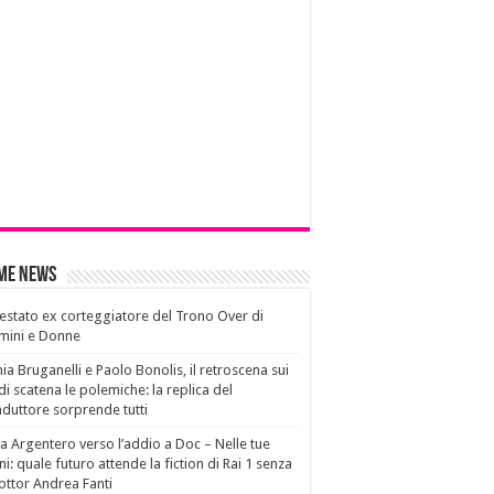
ime News
estato ex corteggiatore del Trono Over di
mini e Donne
ia Bruganelli e Paolo Bonolis, il retroscena sui
di scatena le polemiche: la replica del
duttore sorprende tutti
a Argentero verso l’addio a Doc – Nelle tue
i: quale futuro attende la fiction di Rai 1 senza
dottor Andrea Fanti