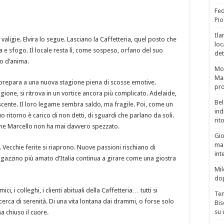
Fed
Pio
Ila
 valigie. Elvira lo segue. Lasciano la Caffetteria, quel posto che
loc
a e sfogo. Il locale resta lì, come sospeso, orfano del suo
det
o d’anima.
Mor
Mar
i prepara a una nuova stagione piena di scosse emotive.
pro
ragione, si ritrova in un vortice ancora più complicato. Adelaide,
Bel
cente. Il loro legame sembra saldo, ma fragile. Poi, come un
ind
o ritorno è carico di non detti, di sguardi che parlano da soli.
rit
 che Marcello non ha mai davvero spezzato.
Gio
mag
Vecchie ferite si riaprono. Nuove passioni rischiano di
int
gazzino più amato d’Italia continua a girare come una giostra
Mil
do
ci, i colleghi, i clienti abituali della Caffetteria… tutti si
Tem
 cerca di serenità. Di una vita lontana dai drammi, o forse solo
Bis
su 
ha chiuso il cuore.