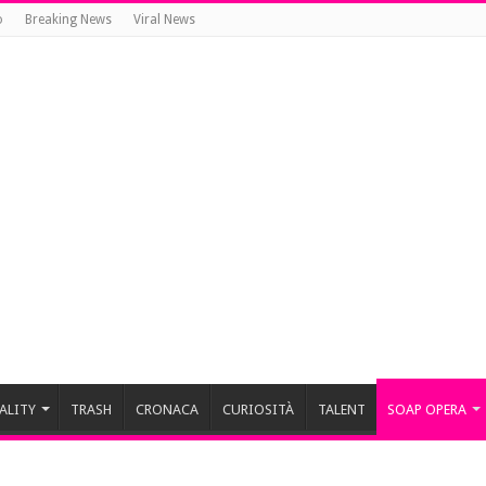
o
Breaking News
Viral News
ALITY
TRASH
CRONACA
CURIOSITÀ
TALENT
SOAP OPERA