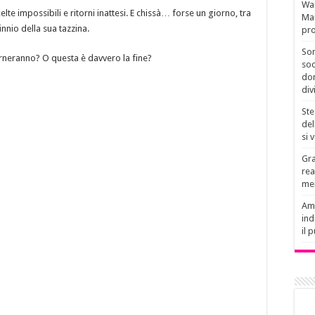
Wan
e impossibili e ritorni inattesi. E chissà… forse un giorno, tra
Mau
tinnio della sua tazzina.
pro
Son
rneranno? O questa è davvero la fine?
soc
don
div
Ste
del
si 
Gra
rea
men
Amb
ind
il 