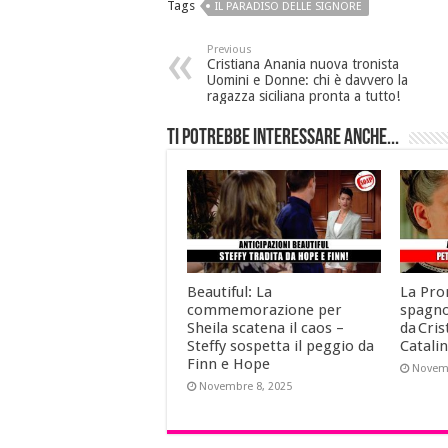
Tags
IL PARADISO DELLE SIGNORE
Previous
Cristiana Anania nuova tronista
Uomini e Donne: chi è davvero la
ragazza siciliana pronta a tutto!
Ti potrebbe interessare anche...
Beautiful: La
La Pro
commemorazione per
spagno
Sheila scatena il caos –
da Cris
Steffy sospetta il peggio da
Catalin
Finn e Hope
Novemb
Novembre 8, 2025