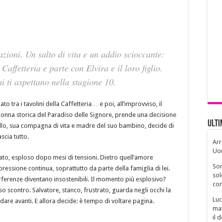
azioni. Un salto di vita e un addio scioccante:
Caffetteria e parte con Elvira e il loro figlio.
 ti aspettano nella stagione 10.
 tra i tavolini della Caffetteria… e poi, all’improvviso, il
olonna storica del Paradiso delle Signore, prende una decisione
Ult
 Gallo, sua compagna di vita e madre del suo bambino, decide di
ascia tutto.
Arr
Uo
ato, esploso dopo mesi di tensioni. Dietro quell’amore
Son
ssione continua, soprattutto da parte della famiglia di lei.
sol
terferenze diventano insostenibili. Il momento più esplosivo?
con
 scontro. Salvatore, stanco, frustrato, guarda negli occhi la
Luc
re avanti. E allora decide: è tempo di voltare pagina.
man
il 