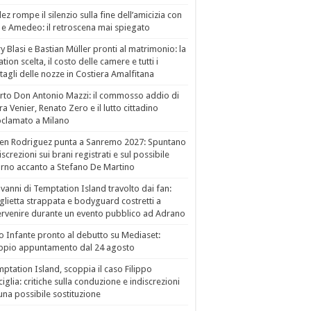
ez rompe il silenzio sulla fine dell’amicizia con
 e Amedeo: il retroscena mai spiegato
ry Blasi e Bastian Müller pronti al matrimonio: la
ation scelta, il costo delle camere e tutti i
tagli delle nozze in Costiera Amalfitana
to Don Antonio Mazzi: il commosso addio di
a Venier, Renato Zero e il lutto cittadino
clamato a Milano
en Rodriguez punta a Sanremo 2027: Spuntano
iscrezioni sui brani registrati e sul possibile
orno accanto a Stefano De Martino
vanni di Temptation Island travolto dai fan:
lietta strappata e bodyguard costretti a
ervenire durante un evento pubblico ad Adrano
o Infante pronto al debutto su Mediaset:
ppio appuntamento dal 24 agosto
ptation Island, scoppia il caso Filippo
ciglia: critiche sulla conduzione e indiscrezioni
una possibile sostituzione