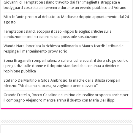
Giovanni di Temptation Island travolto dai fan: maglietta strappata e
bodyguard costretti a intervenire durante un evento pubblico ad Adrano
Milo Infante pronto al debutto su Mediaset: doppio appuntamento dal 24
agosto
Temptation Island, scoppia il caso Filippo Bisciglia: critiche sulla
conduzione e indiscrezioni su una possibile sostituzione
Wanda Nara, bocciata la richiesta milionaria a Mauro Icardi: il tribunale
respinge il mantenimento provvisorio
Sonia Bruganelli rompe il silenzio sulle critiche social: il duro sfogo contro
i pregiudizi sulle donne e il doppio standard che continua a dividere
l’opinione pubblica
Stefano De Martino e Gilda Ambrosio, la madre della stilista rompe il
silenzio: “Mi chiama suocera, si vogliono bene davvero”
Grande Fratello, Rocco Casalino nel mirino del reality: proposta anche per
il compagno Alejandro mentre arriva il duetto con Maria De Filippi