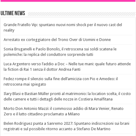
Ultime News
Grande Fratello Vip: spuntano nuovi nomi shock per il nuovo cast del
reality
Arrestato ex corteggiatore del Trono Over di Uomini e Donne
Sonia Bruganelli e Paolo Bonolis, il retroscena sui soldi scatena le
polemiche: la replica del conduttore sorprende tutti
Luca Argentero verso l’addio a Doc – Nelle tue mani: quale futuro attende
la fiction di Rai 1 senza il dottor Andrea Fanti
Fedez rompe il silenzio sulla fine dell’amicizia con Pio e Amedeo: il
retroscena mai spiegato
Ilary Blasi e Bastian Müller pronti al matrimonio: la location scelta, il costo
delle camere e tutti i dettagli delle nozze in Costiera Amalfitana
Morto Don Antonio Mazzi: il commosso addio di Mara Venier, Renato
Zero e il lutto cittadino proclamato a Milano
Belen Rodriguez punta a Sanremo 2027: Spuntano indiscrezioni sui brani
registrati e sul possibile ritorno accanto a Stefano De Martino