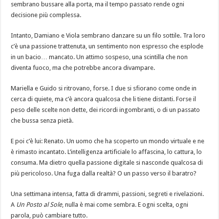
sembrano bussare alla porta, ma il tempo passato rende ogni
decisione più complessa.
Intanto, Damiano e Viola sembrano danzare su un filo sottile. Tra loro
c’è una passione trattenuta, un sentimento non espresso che esplode
in un bacio… mancato. Un attimo sospeso, una scintilla che non
diventa fuoco, ma che potrebbe ancora divampare.
Mariella e Guido si ritrovano, forse. I due si sfiorano come onde in
cerca di quiete, ma c’è ancora qualcosa che li tiene distanti. Forse il
peso delle scelte non dette, dei ricordi ingombranti, o di un passato
che bussa senza pietà.
E poi c’è lui: Renato. Un uomo che ha scoperto un mondo virtuale e ne
è rimasto incantato. L’intelligenza artificiale lo affascina, lo cattura, lo
consuma. Ma dietro quella passione digitale si nasconde qualcosa di
più pericoloso. Una fuga dalla realtà? O un passo verso il baratro?
Una settimana intensa, fatta di drammi, passioni, segreti e rivelazioni.
A
Un Posto al Sole
, nulla è mai come sembra. E ogni scelta, ogni
parola, può cambiare tutto.