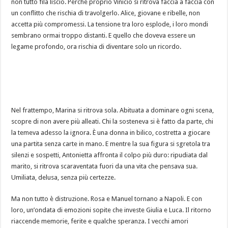
non tutto fila liscio. Perché proprio Vinicio si ritrova faccia a faccia con
un conflitto che rischia di travolgerlo. Alice, giovane e ribelle, non
accetta più compromessi. La tensione tra loro esplode, i loro mondi
sembrano ormai troppo distanti. E quello che doveva essere un
legame profondo, ora rischia di diventare solo un ricordo.
Nel frattempo, Marina si ritrova sola. Abituata a dominare ogni scena,
scopre di non avere più alleati. Chi la sosteneva si è fatto da parte, chi
la temeva adesso la ignora. È una donna in bilico, costretta a giocare
una partita senza carte in mano. E mentre la sua figura si sgretola tra
silenzi e sospetti, Antonietta affronta il colpo più duro: ripudiata dal
marito, si ritrova scaraventata fuori da una vita che pensava sua.
Umiliata, delusa, senza più certezze.
Ma non tutto è distruzione. Rosa e Manuel tornano a Napoli. E con
loro, un’ondata di emozioni sopite che investe Giulia e Luca. Il ritorno
riaccende memorie, ferite e qualche speranza. I vecchi amori