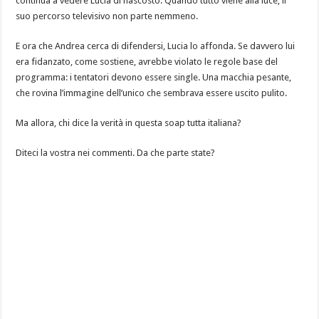
continua a vedere Lucia di nascosto. Quando tutto viene alla luce, il
suo percorso televisivo non parte nemmeno.
E ora che Andrea cerca di difendersi, Lucia lo affonda. Se davvero lui
era fidanzato, come sostiene, avrebbe violato le regole base del
programma: i tentatori devono essere single. Una macchia pesante,
che rovina l’immagine dell’unico che sembrava essere uscito pulito.
Ma allora, chi dice la verità in questa soap tutta italiana?
Diteci la vostra nei commenti. Da che parte state?