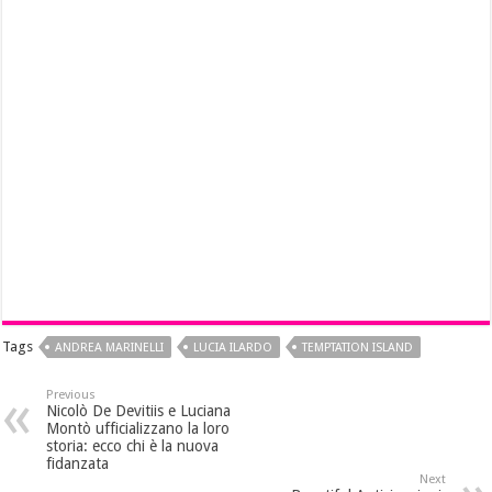
Tags
ANDREA MARINELLI
LUCIA ILARDO
TEMPTATION ISLAND
Previous
Nicolò De Devitiis e Luciana
Montò ufficializzano la loro
storia: ecco chi è la nuova
fidanzata
Next