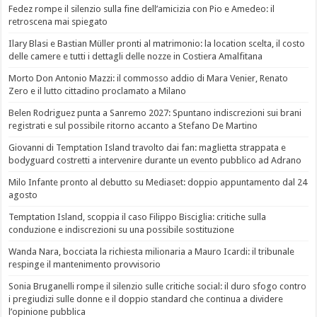
Fedez rompe il silenzio sulla fine dell’amicizia con Pio e Amedeo: il
retroscena mai spiegato
Ilary Blasi e Bastian Müller pronti al matrimonio: la location scelta, il costo
delle camere e tutti i dettagli delle nozze in Costiera Amalfitana
Morto Don Antonio Mazzi: il commosso addio di Mara Venier, Renato
Zero e il lutto cittadino proclamato a Milano
Belen Rodriguez punta a Sanremo 2027: Spuntano indiscrezioni sui brani
registrati e sul possibile ritorno accanto a Stefano De Martino
Giovanni di Temptation Island travolto dai fan: maglietta strappata e
bodyguard costretti a intervenire durante un evento pubblico ad Adrano
Milo Infante pronto al debutto su Mediaset: doppio appuntamento dal 24
agosto
Temptation Island, scoppia il caso Filippo Bisciglia: critiche sulla
conduzione e indiscrezioni su una possibile sostituzione
Wanda Nara, bocciata la richiesta milionaria a Mauro Icardi: il tribunale
respinge il mantenimento provvisorio
Sonia Bruganelli rompe il silenzio sulle critiche social: il duro sfogo contro
i pregiudizi sulle donne e il doppio standard che continua a dividere
l’opinione pubblica