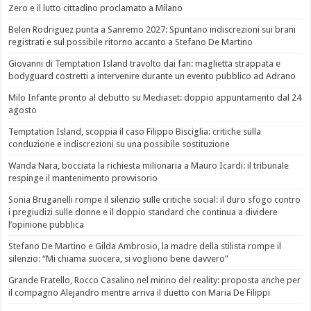
Zero e il lutto cittadino proclamato a Milano
Belen Rodriguez punta a Sanremo 2027: Spuntano indiscrezioni sui brani
registrati e sul possibile ritorno accanto a Stefano De Martino
Giovanni di Temptation Island travolto dai fan: maglietta strappata e
bodyguard costretti a intervenire durante un evento pubblico ad Adrano
Milo Infante pronto al debutto su Mediaset: doppio appuntamento dal 24
agosto
Temptation Island, scoppia il caso Filippo Bisciglia: critiche sulla
conduzione e indiscrezioni su una possibile sostituzione
Wanda Nara, bocciata la richiesta milionaria a Mauro Icardi: il tribunale
respinge il mantenimento provvisorio
Sonia Bruganelli rompe il silenzio sulle critiche social: il duro sfogo contro
i pregiudizi sulle donne e il doppio standard che continua a dividere
l’opinione pubblica
Stefano De Martino e Gilda Ambrosio, la madre della stilista rompe il
silenzio: “Mi chiama suocera, si vogliono bene davvero”
Grande Fratello, Rocco Casalino nel mirino del reality: proposta anche per
il compagno Alejandro mentre arriva il duetto con Maria De Filippi