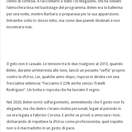
cenno di cortesia. A raccontarlo è stato Chi Magazine, che ha svelato
l’atmosfera tesa nel backstage del programma. Belen era la ballerina
per una notte, mentre Barbara si preparava per la sua apparizione.
Entrambe sotto lo stesso tetto, ma come due pianeti destinati a non
incontrarsi mai.
Il gelo non è casuale. Le tensioni tra le due risalgono al 2013, quando
Belen, durante un’intervista alle Iene, lanciò un pesante “vaffa” proprio
contro la d’Urso. Lei, qualche anno dopo, rispose in diretta con una
frecciatina velenosa: “Facciamo il 22% anche senza i fratelli
Rodriguez”. Un botta e risposta che ha lasciato il segno.
Nel 2020, Belen tornò sull’argomento, ammettendo che il gesto non fu
elegante, ma che dietro c’erano motivi personali, legati al periodo in
cui era legata a Fabrizio Corona. E anche se provò a smorzare i toni,
dichiarando di rispettare la d’Urso come professionista, quel rispetto
non si è mai tradotto in un gesto di pace.