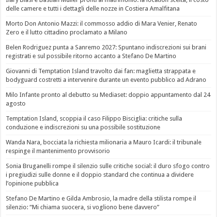
delle camere e tutti i dettagli delle nozze in Costiera Amalfitana
Morto Don Antonio Mazzi: il commosso addio di Mara Venier, Renato
Zero e il lutto cittadino proclamato a Milano
Belen Rodriguez punta a Sanremo 2027: Spuntano indiscrezioni sui brani
registrati e sul possibile ritorno accanto a Stefano De Martino
Giovanni di Temptation Island travolto dai fan: maglietta strappata e
bodyguard costretti a intervenire durante un evento pubblico ad Adrano
Milo Infante pronto al debutto su Mediaset: doppio appuntamento dal 24
agosto
Temptation Island, scoppia il caso Filippo Bisciglia: critiche sulla
conduzione e indiscrezioni su una possibile sostituzione
Wanda Nara, bocciata la richiesta milionaria a Mauro Icardi: il tribunale
respinge il mantenimento provvisorio
Sonia Bruganelli rompe il silenzio sulle critiche social: il duro sfogo contro
i pregiudizi sulle donne e il doppio standard che continua a dividere
l’opinione pubblica
Stefano De Martino e Gilda Ambrosio, la madre della stilista rompe il
silenzio: “Mi chiama suocera, si vogliono bene davvero”