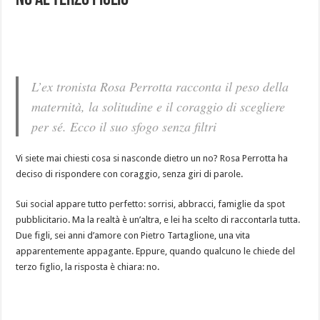
no al terzo figlio
L’ex tronista Rosa Perrotta racconta il peso della
maternità, la solitudine e il coraggio di scegliere
per sé. Ecco il suo sfogo senza filtri
Vi siete mai chiesti cosa si nasconde dietro un no? Rosa Perrotta ha
deciso di rispondere con coraggio, senza giri di parole.
Sui social appare tutto perfetto: sorrisi, abbracci, famiglie da spot
pubblicitario. Ma la realtà è un’altra, e lei ha scelto di raccontarla tutta.
Due figli, sei anni d’amore con Pietro Tartaglione, una vita
apparentemente appagante. Eppure, quando qualcuno le chiede del
terzo figlio, la risposta è chiara: no.