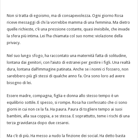
Non si tratta di egoismo, ma di consapevolezza. Ogni giorno Rosa
riceve messaggi di chi la vorrebbe mamma di una femmina. Ma dietro
quelle richieste, c’è una pressione costante, quasi invisibile, che invade
la sfera più intima. Lei l’ha chiamata col suo nome: violazione della
privacy.
Nel suo lungo sfogo, ha raccontato una maternità fatta di solitudine,
lontana dai genitori, con l’aiuto di estranei per gestire i figli. Una realtà
dura, lontana dall’immagine patinata. Anche se i nonni ci fossero, non
sarebbero più gli stessi di qualche anno fa. Ora sono loro ad avere
bisogno di lei.
Essere madre, compagna, figlia e donna allo stesso tempo è un
equilibrio sottile. E spesso, si rompe. Rosa ha confessato che ci sono
giorni in cui non ce la fa. Ha paura. Paura di togliere tempo ai suoi
bambini, alla sua coppia, a se stessa. E soprattutto, teme i rischi di una
terza gravidanza dopo due cesarei.
Ma c’è di più. Ha messo a nudo la finzione dei social. Ha detto basta