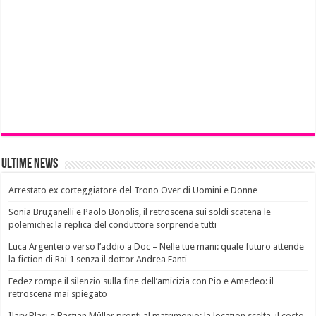
Ultime News
Arrestato ex corteggiatore del Trono Over di Uomini e Donne
Sonia Bruganelli e Paolo Bonolis, il retroscena sui soldi scatena le
polemiche: la replica del conduttore sorprende tutti
Luca Argentero verso l’addio a Doc – Nelle tue mani: quale futuro attende
la fiction di Rai 1 senza il dottor Andrea Fanti
Fedez rompe il silenzio sulla fine dell’amicizia con Pio e Amedeo: il
retroscena mai spiegato
Ilary Blasi e Bastian Müller pronti al matrimonio: la location scelta, il costo