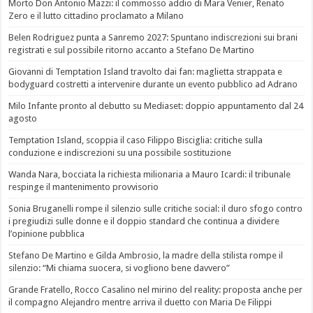
Morto Don Antonio Mazzi: il commosso addio di Mara Venier, Renato
Zero e il lutto cittadino proclamato a Milano
Belen Rodriguez punta a Sanremo 2027: Spuntano indiscrezioni sui brani
registrati e sul possibile ritorno accanto a Stefano De Martino
Giovanni di Temptation Island travolto dai fan: maglietta strappata e
bodyguard costretti a intervenire durante un evento pubblico ad Adrano
Milo Infante pronto al debutto su Mediaset: doppio appuntamento dal 24
agosto
Temptation Island, scoppia il caso Filippo Bisciglia: critiche sulla
conduzione e indiscrezioni su una possibile sostituzione
Wanda Nara, bocciata la richiesta milionaria a Mauro Icardi: il tribunale
respinge il mantenimento provvisorio
Sonia Bruganelli rompe il silenzio sulle critiche social: il duro sfogo contro
i pregiudizi sulle donne e il doppio standard che continua a dividere
l’opinione pubblica
Stefano De Martino e Gilda Ambrosio, la madre della stilista rompe il
silenzio: “Mi chiama suocera, si vogliono bene davvero”
Grande Fratello, Rocco Casalino nel mirino del reality: proposta anche per
il compagno Alejandro mentre arriva il duetto con Maria De Filippi