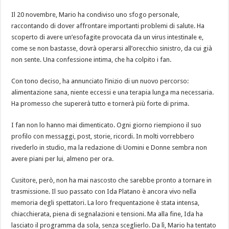
Il 20 novembre, Mario ha condiviso uno sfogo personale,
raccontando di dover affrontare importanti problemi di salute. Ha
scoperto di avere un’esofagite provocata da un virus intestinale e,
come se non bastasse, dovrà operarsi all’orecchio sinistro, da cui già
non sente. Una confessione intima, che ha colpito i fan.
Con tono deciso, ha annunciato l’inizio di un nuovo percorso:
alimentazione sana, niente eccessi e una terapia lunga ma necessaria.
Ha promesso che supererà tutto e tornerà più forte di prima.
I fan non lo hanno mai dimenticato. Ogni giorno riempiono il suo
profilo con messaggi, post, storie, ricordi. In molti vorrebbero
rivederlo in studio, ma la redazione di Uomini e Donne sembra non
avere piani per lui, almeno per ora.
Cusitore, però, non ha mai nascosto che sarebbe pronto a tornare in
trasmissione. Il suo passato con Ida Platano è ancora vivo nella
memoria degli spettatori. La loro frequentazione è stata intensa,
chiacchierata, piena di segnalazioni e tensioni. Ma alla fine, Ida ha
lasciato il programma da sola, senza sceglierlo. Da lì, Mario ha tentato