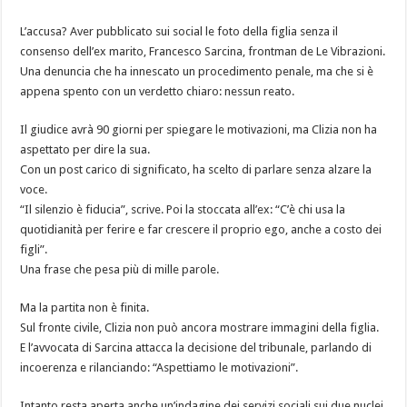
L’accusa? Aver pubblicato sui social le foto della figlia senza il
consenso dell’ex marito, Francesco Sarcina, frontman de Le Vibrazioni.
Una denuncia che ha innescato un procedimento penale, ma che si è
appena spento con un verdetto chiaro: nessun reato.
Il giudice avrà 90 giorni per spiegare le motivazioni, ma Clizia non ha
aspettato per dire la sua.
Con un post carico di significato, ha scelto di parlare senza alzare la
voce.
“Il silenzio è fiducia”, scrive. Poi la stoccata all’ex: “C’è chi usa la
quotidianità per ferire e far crescere il proprio ego, anche a costo dei
figli”.
Una frase che pesa più di mille parole.
Ma la partita non è finita.
Sul fronte civile, Clizia non può ancora mostrare immagini della figlia.
E l’avvocata di Sarcina attacca la decisione del tribunale, parlando di
incoerenza e rilanciando: “Aspettiamo le motivazioni”.
Intanto resta aperta anche un’indagine dei servizi sociali sui due nuclei