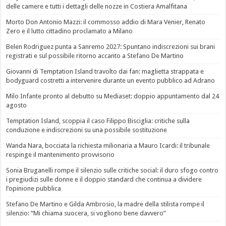
delle camere e tutti i dettagli delle nozze in Costiera Amalfitana
Morto Don Antonio Mazzi: il commosso addio di Mara Venier, Renato
Zero e il lutto cittadino proclamato a Milano
Belen Rodriguez punta a Sanremo 2027: Spuntano indiscrezioni sui brani
registrati e sul possibile ritorno accanto a Stefano De Martino
Giovanni di Temptation Island travolto dai fan: maglietta strappata e
bodyguard costretti a intervenire durante un evento pubblico ad Adrano
Milo Infante pronto al debutto su Mediaset: doppio appuntamento dal 24
agosto
Temptation Island, scoppia il caso Filippo Bisciglia: critiche sulla
conduzione e indiscrezioni su una possibile sostituzione
Wanda Nara, bocciata la richiesta milionaria a Mauro Icardi: il tribunale
respinge il mantenimento provvisorio
Sonia Bruganelli rompe il silenzio sulle critiche social: il duro sfogo contro
i pregiudizi sulle donne e il doppio standard che continua a dividere
l’opinione pubblica
Stefano De Martino e Gilda Ambrosio, la madre della stilista rompe il
silenzio: “Mi chiama suocera, si vogliono bene davvero”