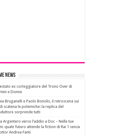
ime News
estato ex corteggiatore del Trono Over di
mini e Donne
ia Bruganelli e Paolo Bonolis, il retroscena sui
di scatena le polemiche: la replica del
duttore sorprende tutti
a Argentero verso l’addio a Doc – Nelle tue
i: quale futuro attende la fiction di Rai 1 senza
dottor Andrea Fanti