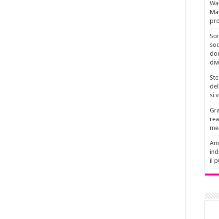
Wan
Mau
pro
Son
soc
don
div
Ste
del
si 
Gra
rea
men
Amb
ind
il 