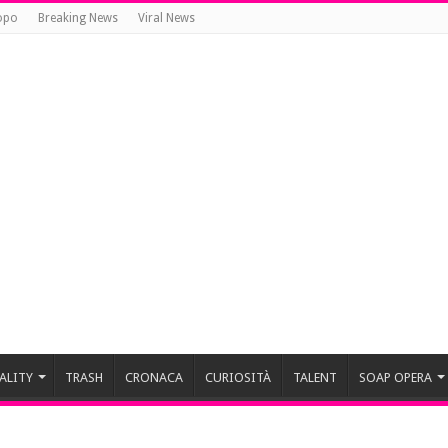
opo
Breaking News
Viral News
ALITY
TRASH
CRONACA
CURIOSITÀ
TALENT
SOAP OPERA