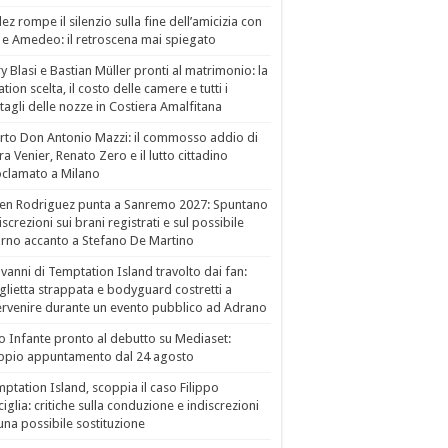
ez rompe il silenzio sulla fine dell’amicizia con
 e Amedeo: il retroscena mai spiegato
ry Blasi e Bastian Müller pronti al matrimonio: la
ation scelta, il costo delle camere e tutti i
tagli delle nozze in Costiera Amalfitana
to Don Antonio Mazzi: il commosso addio di
a Venier, Renato Zero e il lutto cittadino
clamato a Milano
en Rodriguez punta a Sanremo 2027: Spuntano
iscrezioni sui brani registrati e sul possibile
orno accanto a Stefano De Martino
vanni di Temptation Island travolto dai fan:
lietta strappata e bodyguard costretti a
ervenire durante un evento pubblico ad Adrano
o Infante pronto al debutto su Mediaset:
ppio appuntamento dal 24 agosto
ptation Island, scoppia il caso Filippo
ciglia: critiche sulla conduzione e indiscrezioni
una possibile sostituzione