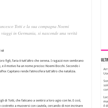
 Francesco Totti e la sua compagna Noemi
 i viaggi in Germania, si nasconde una verità
 sì
Ult
 loro figli, l’aria è tutt’altro che serena. I ragazzi non sembrano
dre, e il motivo ha un nome preciso: Noemi Bocchi. Secondo i
Arr
’ex Capitano rende l’atmosfera tutt’altro che natalizia.
Uo
Son
sol
con
Luc
 di Totti, che faticano a sentirsi a loro agio con lei. E così,
man
è costretto a muoversi con cautela, cercando di non incrinare
il 