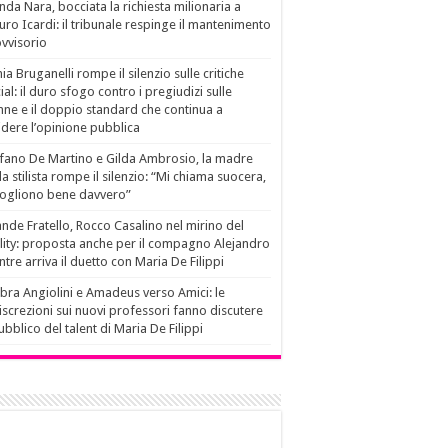
da Nara, bocciata la richiesta milionaria a
ro Icardi: il tribunale respinge il mantenimento
vvisorio
ia Bruganelli rompe il silenzio sulle critiche
ial: il duro sfogo contro i pregiudizi sulle
ne e il doppio standard che continua a
idere l’opinione pubblica
fano De Martino e Gilda Ambrosio, la madre
la stilista rompe il silenzio: “Mi chiama suocera,
vogliono bene davvero”
nde Fratello, Rocco Casalino nel mirino del
lity: proposta anche per il compagno Alejandro
tre arriva il duetto con Maria De Filippi
ra Angiolini e Amadeus verso Amici: le
iscrezioni sui nuovi professori fanno discutere
pubblico del talent di Maria De Filippi