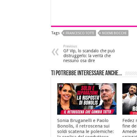
Tags
FRANCESCO TOTTI
NOEMI BOCCHI
Previous
GF Vip, lo scandalo che può
distruggerlo: la verità che
nessuno osa dire
Ti potrebbe interessare anche...
Sonia Bruganelli e Paolo
Fedez r
Bonolis, il retroscena sui
fine de
soldi scatena le polemiche:
Amedeo