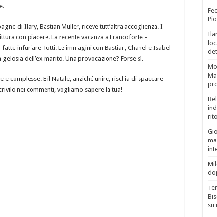
e.
Fed
Pio
o di Ilary, Bastian Muller, riceve tutt’altra accoglienza. I
Ila
ittura con piacere. La recente vacanza a Francoforte –
loc
fatto infuriare Totti. Le immagini con Bastian, Chanel e Isabel
det
 gelosia dell’ex marito. Una provocazione? Forse sì.
Mor
Mar
 e complesse. E il Natale, anziché unire, rischia di spaccare
pro
Scrivilo nei commenti, vogliamo sapere la tua!
Bel
ind
rit
Gio
mag
int
Mil
do
Tem
Bis
su 