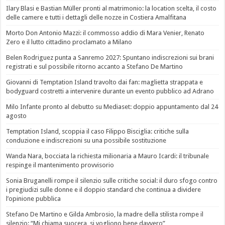
Ilary Blasi e Bastian Müller pronti al matrimonio: la location scelta, il costo
delle camere e tutti i dettagli delle nozze in Costiera Amalfitana
Morto Don Antonio Mazzi: il commosso addio di Mara Venier, Renato
Zero e il lutto cittadino proclamato a Milano
Belen Rodriguez punta a Sanremo 2027: Spuntano indiscrezioni sui brani
registrati e sul possibile ritorno accanto a Stefano De Martino
Giovanni di Temptation Island travolto dai fan: maglietta strappata e
bodyguard costretti a intervenire durante un evento pubblico ad Adrano
Milo Infante pronto al debutto su Mediaset: doppio appuntamento dal 24
agosto
Temptation Island, scoppia il caso Filippo Bisciglia: critiche sulla
conduzione e indiscrezioni su una possibile sostituzione
Wanda Nara, bocciata la richiesta milionaria a Mauro Icardi: il tribunale
respinge il mantenimento provvisorio
Sonia Bruganelli rompe il silenzio sulle critiche social: il duro sfogo contro
i pregiudizi sulle donne e il doppio standard che continua a dividere
l’opinione pubblica
Stefano De Martino e Gilda Ambrosio, la madre della stilista rompe il
silenzio: “Mi chiama suocera, si vogliono bene davvero”