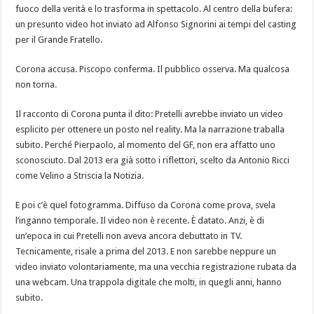
fuoco della verità e lo trasforma in spettacolo. Al centro della bufera:
un presunto video hot inviato ad Alfonso Signorini ai tempi del casting
per il Grande Fratello.
Corona accusa. Piscopo conferma. Il pubblico osserva. Ma qualcosa
non torna.
Il racconto di Corona punta il dito: Pretelli avrebbe inviato un video
esplicito per ottenere un posto nel reality. Ma la narrazione traballa
subito. Perché Pierpaolo, al momento del GF, non era affatto uno
sconosciuto. Dal 2013 era già sotto i riflettori, scelto da Antonio Ricci
come Velino a Striscia la Notizia.
E poi c’è quel fotogramma. Diffuso da Corona come prova, svela
l’inganno temporale. Il video non è recente. È datato. Anzi, è di
un’epoca in cui Pretelli non aveva ancora debuttato in TV.
Tecnicamente, risale a prima del 2013. E non sarebbe neppure un
video inviato volontariamente, ma una vecchia registrazione rubata da
una webcam. Una trappola digitale che molti, in quegli anni, hanno
subito.