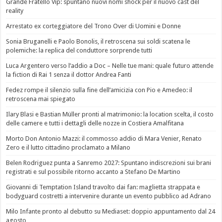
Grande Fratello Vip: spuntano nuovi nomi shock per il nuovo cast del
reality
Arrestato ex corteggiatore del Trono Over di Uomini e Donne
Sonia Bruganelli e Paolo Bonolis, il retroscena sui soldi scatena le
polemiche: la replica del conduttore sorprende tutti
Luca Argentero verso l’addio a Doc – Nelle tue mani: quale futuro attende
la fiction di Rai 1 senza il dottor Andrea Fanti
Fedez rompe il silenzio sulla fine dell’amicizia con Pio e Amedeo: il
retroscena mai spiegato
Ilary Blasi e Bastian Müller pronti al matrimonio: la location scelta, il costo
delle camere e tutti i dettagli delle nozze in Costiera Amalfitana
Morto Don Antonio Mazzi: il commosso addio di Mara Venier, Renato
Zero e il lutto cittadino proclamato a Milano
Belen Rodriguez punta a Sanremo 2027: Spuntano indiscrezioni sui brani
registrati e sul possibile ritorno accanto a Stefano De Martino
Giovanni di Temptation Island travolto dai fan: maglietta strappata e
bodyguard costretti a intervenire durante un evento pubblico ad Adrano
Milo Infante pronto al debutto su Mediaset: doppio appuntamento dal 24
agosto