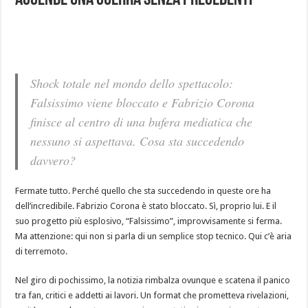
ACCENDE UNA GUERRA SENZA PRECEDENTI
Shock totale nel mondo dello spettacolo:
Falsissimo viene bloccato e Fabrizio Corona
finisce al centro di una bufera mediatica che
nessuno si aspettava. Cosa sta succedendo
davvero?
Fermate tutto. Perché quello che sta succedendo in queste ore ha
dell’incredibile. Fabrizio Corona è stato bloccato. Sì, proprio lui. E il
suo progetto più esplosivo, “Falsissimo”, improvvisamente si ferma.
Ma attenzione: qui non si parla di un semplice stop tecnico. Qui c’è aria
di terremoto.
Nel giro di pochissimo, la notizia rimbalza ovunque e scatena il panico
tra fan, critici e addetti ai lavori. Un format che prometteva rivelazioni,