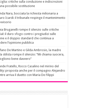
ciglia: critiche sulla conduzione e indiscrezioni
una possibile sostituzione
da Nara, bocciata la richiesta milionaria a
ro Icardi: il tribunale respinge il mantenimento
vvisorio
ia Bruganelli rompe il silenzio sulle critiche
ial: il duro sfogo contro i pregiudizi sulle
ne e il doppio standard che continua a
idere l’opinione pubblica
fano De Martino e Gilda Ambrosio, la madre
la stilista rompe il silenzio: “Mi chiama suocera,
vogliono bene davvero”
nde Fratello, Rocco Casalino nel mirino del
lity: proposta anche per il compagno Alejandro
tre arriva il duetto con Maria De Filippi