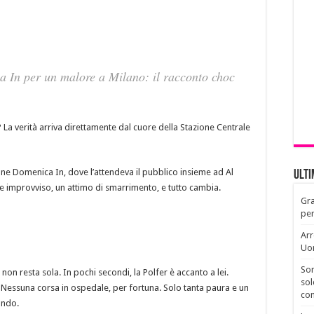
 In per un malore a Milano: il racconto choc
a verità arriva direttamente dal cuore della Stazione Centrale
one Domenica In, dove l’attendeva il pubblico insieme ad Al
Ult
 improvviso, un attimo di smarrimento, e tutto cambia.
Gra
per
Arr
Uo
Son
non resta sola. In pochi secondi, la Polfer è accanto a lei.
sol
. Nessuna corsa in ospedale, per fortuna. Solo tanta paura e un
con
ondo.