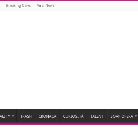
Breaking News
Viral News
ALITY
TRASH
CRONACA
CURIOSITÀ
TALENT
SOAP OPERA