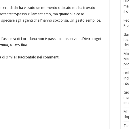
Luc
man
sincera di chi ha vissuto un momento delicato ma ha trovato
il 
 potente: “Spesso ci lamentiamo, ma quando le cose
speciale agli agenti che l’hanno soccorsa. Un gesto semplice,
Fed
Pio
Ila
a l’assenza di Loredana non è passata inosservata. Dietro ogni
loc
det
una, a lieto fine.
Mor
a di simile? Raccontalo nei commenti.
Mar
pro
Bel
ind
rit
Gio
mag
int
Mil
do
Tem