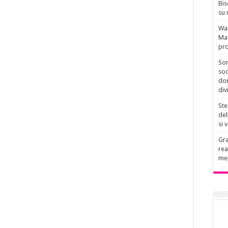
Bis
su 
Wan
Mau
pro
Son
soc
don
div
Ste
del
si 
Gra
rea
men