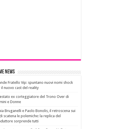
ime News
nde Fratello Vip: spuntano nuovi nomi shock
 il nuovo cast del reality
estato ex corteggiatore del Trono Over di
mini e Donne
ia Bruganelli e Paolo Bonolis, il retroscena sui
di scatena le polemiche: la replica del
duttore sorprende tutti