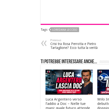
Tags
LOREDANA LECCISO
Previous
Crisi tra Rosa Perrotta e Pietro
Tartaglione? Ecco tutta la verità
Ti potrebbe interessare anche...
Luca Argentero verso
Milo I
l’addio a Doc – Nelle tue
debutt
mani: quale futuro attende
doppio