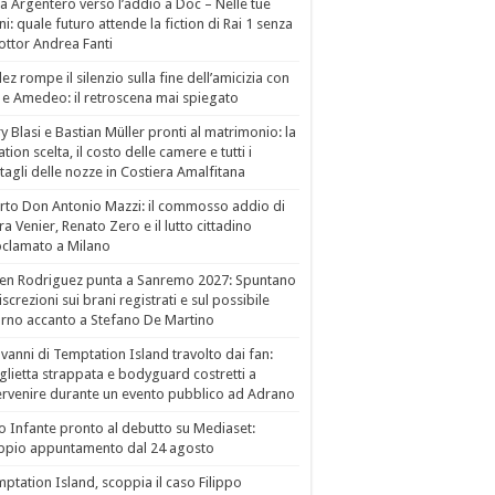
a Argentero verso l’addio a Doc – Nelle tue
i: quale futuro attende la fiction di Rai 1 senza
dottor Andrea Fanti
ez rompe il silenzio sulla fine dell’amicizia con
 e Amedeo: il retroscena mai spiegato
ry Blasi e Bastian Müller pronti al matrimonio: la
ation scelta, il costo delle camere e tutti i
tagli delle nozze in Costiera Amalfitana
to Don Antonio Mazzi: il commosso addio di
a Venier, Renato Zero e il lutto cittadino
clamato a Milano
en Rodriguez punta a Sanremo 2027: Spuntano
iscrezioni sui brani registrati e sul possibile
orno accanto a Stefano De Martino
vanni di Temptation Island travolto dai fan:
lietta strappata e bodyguard costretti a
ervenire durante un evento pubblico ad Adrano
o Infante pronto al debutto su Mediaset:
ppio appuntamento dal 24 agosto
ptation Island, scoppia il caso Filippo