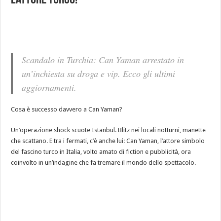
l’attore turco!
Scandalo in Turchia: Can Yaman arrestato in
un’inchiesta su droga e vip. Ecco gli ultimi
aggiornamenti.
Cosa è successo davvero a Can Yaman?
Un’operazione shock scuote Istanbul. Blitz nei locali notturni, manette
che scattano. E tra i fermati, c’è anche lui: Can Yaman, l’attore simbolo
del fascino turco in Italia, volto amato di fiction e pubblicità, ora
coinvolto in un’indagine che fa tremare il mondo dello spettacolo.