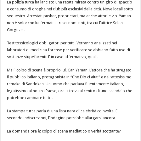
La polizia turca ha lanciato una retata mirata contro un giro di spaccio
e consumo di droghe nei club più esclusivi della città. Nove locali sotto
sequestro. Arrestati pusher, proprietari, ma anche attori e vip. Yaman
non è solo: con lui fermati altri sei nomi noti, tra cui l’attrice Selen
Gorguzel.
Test tossicologici obbligatori per tutti. Verranno analizzati nei
laboratori di medicina forense per verificare se abbiano fatto uso di
sostanze stupefacenti. E in caso affermativo, quali.
Ma il colpo di scena è proprio lui. Can Yaman. L’attore che ha stregato
il pubblico italiano, protagonista in “Che Dio ci aiuti” e nell’attesissimo
remake di Sandokan. Un uomo che parlava fluentemente italiano,
legatissimo al nostro Paese, ora si trova al centro di uno scandalo che
potrebbe cambiare tutto.
La stampa turca parla di una lista nera di celebrità coinvolte. E
secondo indiscrezioni, l’indagine potrebbe allargarsi ancora.
La domanda ora è: colpo di scena mediatico o verità scottante?