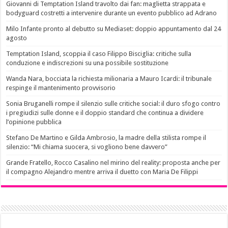
Giovanni di Temptation Island travolto dai fan: maglietta strappata e
bodyguard costretti a intervenire durante un evento pubblico ad Adrano
Milo Infante pronto al debutto su Mediaset: doppio appuntamento dal 24
agosto
Temptation Island, scoppia il caso Filippo Bisciglia: critiche sulla
conduzione e indiscrezioni su una possibile sostituzione
Wanda Nara, bocciata la richiesta milionaria a Mauro Icardi: il tribunale
respinge il mantenimento provvisorio
Sonia Bruganelli rompe il silenzio sulle critiche social: il duro sfogo contro
i pregiudizi sulle donne e il doppio standard che continua a dividere
l’opinione pubblica
Stefano De Martino e Gilda Ambrosio, la madre della stilista rompe il
silenzio: “Mi chiama suocera, si vogliono bene davvero”
Grande Fratello, Rocco Casalino nel mirino del reality: proposta anche per
il compagno Alejandro mentre arriva il duetto con Maria De Filippi