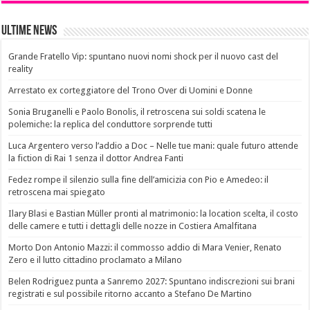
Ultime News
Grande Fratello Vip: spuntano nuovi nomi shock per il nuovo cast del
reality
Arrestato ex corteggiatore del Trono Over di Uomini e Donne
Sonia Bruganelli e Paolo Bonolis, il retroscena sui soldi scatena le
polemiche: la replica del conduttore sorprende tutti
Luca Argentero verso l’addio a Doc – Nelle tue mani: quale futuro attende
la fiction di Rai 1 senza il dottor Andrea Fanti
Fedez rompe il silenzio sulla fine dell’amicizia con Pio e Amedeo: il
retroscena mai spiegato
Ilary Blasi e Bastian Müller pronti al matrimonio: la location scelta, il costo
delle camere e tutti i dettagli delle nozze in Costiera Amalfitana
Morto Don Antonio Mazzi: il commosso addio di Mara Venier, Renato
Zero e il lutto cittadino proclamato a Milano
Belen Rodriguez punta a Sanremo 2027: Spuntano indiscrezioni sui brani
registrati e sul possibile ritorno accanto a Stefano De Martino