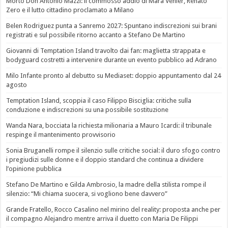
Morto Don Antonio Mazzi: il commosso addio di Mara Venier, Renato
Zero e il lutto cittadino proclamato a Milano
Belen Rodriguez punta a Sanremo 2027: Spuntano indiscrezioni sui brani
registrati e sul possibile ritorno accanto a Stefano De Martino
Giovanni di Temptation Island travolto dai fan: maglietta strappata e
bodyguard costretti a intervenire durante un evento pubblico ad Adrano
Milo Infante pronto al debutto su Mediaset: doppio appuntamento dal 24
agosto
Temptation Island, scoppia il caso Filippo Bisciglia: critiche sulla
conduzione e indiscrezioni su una possibile sostituzione
Wanda Nara, bocciata la richiesta milionaria a Mauro Icardi: il tribunale
respinge il mantenimento provvisorio
Sonia Bruganelli rompe il silenzio sulle critiche social: il duro sfogo contro
i pregiudizi sulle donne e il doppio standard che continua a dividere
l’opinione pubblica
Stefano De Martino e Gilda Ambrosio, la madre della stilista rompe il
silenzio: “Mi chiama suocera, si vogliono bene davvero”
Grande Fratello, Rocco Casalino nel mirino del reality: proposta anche per
il compagno Alejandro mentre arriva il duetto con Maria De Filippi