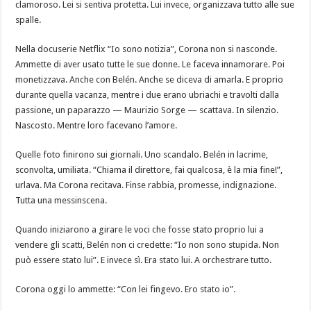
clamoroso. Lei si sentiva protetta. Lui invece, organizzava tutto alle sue
spalle.
Nella docuserie Netflix “Io sono notizia”, Corona non si nasconde.
Ammette di aver usato tutte le sue donne. Le faceva innamorare. Poi
monetizzava. Anche con Belén. Anche se diceva di amarla. E proprio
durante quella vacanza, mentre i due erano ubriachi e travolti dalla
passione, un paparazzo — Maurizio Sorge — scattava. In silenzio.
Nascosto. Mentre loro facevano l’amore.
Quelle foto finirono sui giornali. Uno scandalo. Belén in lacrime,
sconvolta, umiliata. “Chiama il direttore, fai qualcosa, è la mia fine!”,
urlava. Ma Corona recitava. Finse rabbia, promesse, indignazione.
Tutta una messinscena.
Quando iniziarono a girare le voci che fosse stato proprio lui a
vendere gli scatti, Belén non ci credette: “Io non sono stupida. Non
può essere stato lui”. E invece sì. Era stato lui. A orchestrare tutto.
Corona oggi lo ammette: “Con lei fingevo. Ero stato io”.