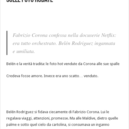
sulle foto rubate
Fabrizio Corona confessa nella docuserie Netflix:
era tutto orchestrato. Belén Rodriguez ingannata
e umiliata.
Belén e la verità tradita: le foto hot vendute da Corona alle sue spalle
Credeva fosse amore. Invece era uno scatto… venduto.
Belén Rodriguez si fidava ciecamente di Fabrizio Corona. Lui le
regalava viaggi, attenzioni, promesse. Ma alle Maldive, dietro quelle
palme e sotto quel cielo da cartolina, si consumava un inganno