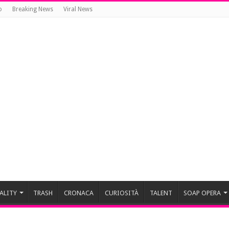
o
Breaking News
Viral News
ALITY
TRASH
CRONACA
CURIOSITÀ
TALENT
SOAP OPERA