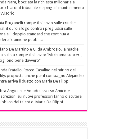
da Nara, bocciata la richiesta milionaria a
ro Icardi: il tribunale respinge il mantenimento
vvisorio
ia Bruganelli rompe il silenzio sulle critiche
ial: il duro sfogo contro i pregiudizi sulle
ne e il doppio standard che continua a
idere l’opinione pubblica
fano De Martino e Gilda Ambrosio, la madre
la stilista rompe il silenzio: “Mi chiama suocera,
vogliono bene davvero”
nde Fratello, Rocco Casalino nel mirino del
lity: proposta anche per il compagno Alejandro
tre arriva il duetto con Maria De Filippi
ra Angiolini e Amadeus verso Amici: le
iscrezioni sui nuovi professori fanno discutere
pubblico del talent di Maria De Filippi