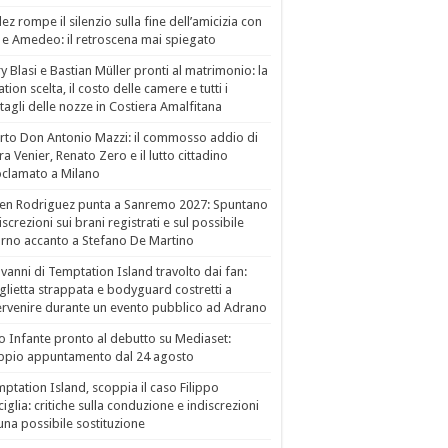
ez rompe il silenzio sulla fine dell’amicizia con
 e Amedeo: il retroscena mai spiegato
ry Blasi e Bastian Müller pronti al matrimonio: la
ation scelta, il costo delle camere e tutti i
tagli delle nozze in Costiera Amalfitana
to Don Antonio Mazzi: il commosso addio di
a Venier, Renato Zero e il lutto cittadino
clamato a Milano
en Rodriguez punta a Sanremo 2027: Spuntano
iscrezioni sui brani registrati e sul possibile
orno accanto a Stefano De Martino
vanni di Temptation Island travolto dai fan:
lietta strappata e bodyguard costretti a
ervenire durante un evento pubblico ad Adrano
o Infante pronto al debutto su Mediaset:
ppio appuntamento dal 24 agosto
ptation Island, scoppia il caso Filippo
ciglia: critiche sulla conduzione e indiscrezioni
una possibile sostituzione