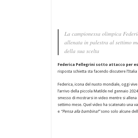
La campionessa olimpica Federica
allenata in palestra al settimo m
della sua scelta
Federica Pellegrini sotto attacco per e
risposta schietta sta facendo discutere l’Italia 
Federica, icona del nuoto mondiale, oggi vive
l’arrivo della piccola Matilde nel gennaio 20
smesso di mostrarsi in video mentre si allena 
settimo mese. Quel video ha scatenato una v
e
“Pensa alla bambina!”
sono solo alcune delle