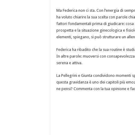
Ma Federica non ci sta. Con l’energia di semp
ha voluto chiarire la sua scelta con parole c
fattori fondamentali prima di giudicare: cosa i
prospetta e la situazione ginecologica e fisiol
elementi, spiegano, si può strutturare un alle
Federica ha ribadito che la sua routine è stud
In altre parole: muoversi con consapevolezza
serena e attiva.
La Pellegrini e Giunta condividono momenti spe
questa gravidanza è uno dei capitoli più emozi
ne pensi? Commenta con la tua opinione e facci