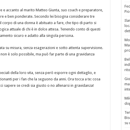
Fed
re e accanto al marito Matteo Giunta, suo coach e preparatore,
Pio
hiare e ben ponderate. Secondo lei bisogna considerare tre
Ila
l corpo di una donna è abituato a fare, che tipo di parto si
loc
ogica attuale di chi è in dolce attesa. Tenendo conto di questi
det
namento sicuro e adatto alla singola persona.
Mor
Mar
iata su misura, senza esagerazioni e sotto attenta supervisione.
pro
 non è solo possibile, ma può far parte di una gravidanza
Bel
ind
rit
ciali della loro vita, senza però esporre ogni dettaglio, e
Gio
onanti per i fan che la seguono da anni. Ora tocca a te: cosa
mag
 sapere se credi sia giusto o no allenarsi in gravidanza!
int
Mil
do
Tem
Bis
su 