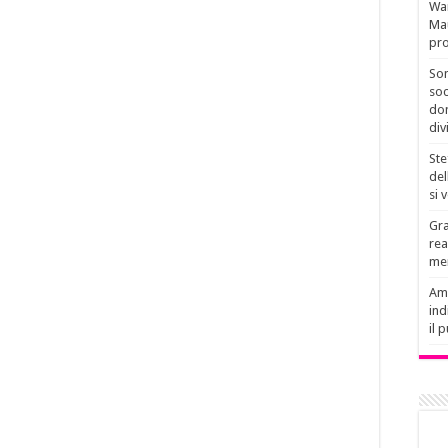
Wan
Mau
pro
Son
soc
don
div
Ste
del
si 
Gra
rea
men
Amb
ind
il 