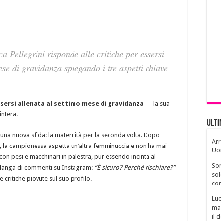
 Pellegrini risponde alle critiche per essersi
ese di gravidanza spiegando i tre aspetti chiave
ssersi allenata al settimo mese di gravidanza
— la sua
intera.
Ult
 una nuova sfida: la maternità per la seconda volta. Dopo
Arr
24, la campionessa aspetta un’altra femminuccia e non ha mai
Uo
con pesi e macchinari in palestra, pur essendo incinta al
Son
alanga di commenti su Instagram:
“È sicuro? Perché rischiare?”
sol
 critiche piovute sul suo profilo.
con
Luc
man
il 