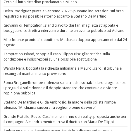
Zero e il lutto cittadino proclamato a Milano
Belen Rodriguez punta a Sanremo 2027: Spuntano indiscrezioni sui brani
registrati e sul possibile ritorno accanto a Stefano De Martino
Giovanni di Temptation Island travolto dai fan: maglietta strappata e
bodyguard costretti a intervenire durante un evento pubblico ad Adrano
Milo Infante pronto al debutto su Mediaset: doppio appuntamento dal 24
agosto
Temptation Island, scoppia il caso Filippo Bisciglia: critiche sulla
conduzione e indiscrezioni su una possibile sostituzione
Wanda Nara, bocciata la richiesta milionaria a Mauro Icardi: il tribunale
respinge il mantenimento provvisorio
Sonia Bruganelli rompe il silenzio sulle critiche social: il duro sfogo contro
i pregiudizi sulle donne e il doppio standard che continua a dividere
l’opinione pubblica
Stefano De Martino e Gilda Ambrosio, la madre della stilista rompe il
silenzio: “Mi chiama suocera, si vogliono bene davvero”
Grande Fratello, Rocco Casalino nel mirino del reality: proposta anche per
il compagno Alejandro mentre arriva il duetto con Maria De Filippi
Ambra Angiolini e Amadeus verso Amici: le indiscrezioni sui nuovi