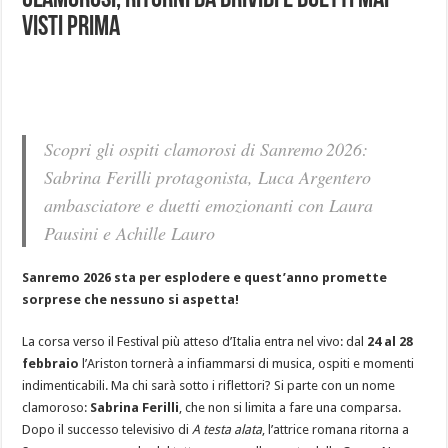
clamorosi, ritorni da brividi e duetti mai
visti prima
Scopri gli ospiti clamorosi di Sanremo 2026:
Sabrina Ferilli protagonista, Luca Argentero
ambasciatore e duetti emozionanti con Laura
Pausini e Achille Lauro
Sanremo 2026 sta per esplodere e quest’anno promette
sorprese che nessuno si aspetta!
La corsa verso il Festival più atteso d’Italia entra nel vivo: dal
24 al 28
febbraio
l’Ariston tornerà a infiammarsi di musica, ospiti e momenti
indimenticabili. Ma chi sarà sotto i riflettori? Si parte con un nome
clamoroso:
Sabrina Ferilli
, che non si limita a fare una comparsa.
Dopo il successo televisivo di
A testa alata
, l’attrice romana ritorna a