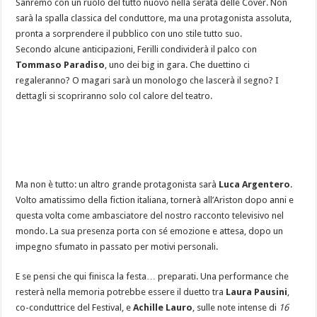
Sanremo con un ruolo del tutto nuovo nella serata delle Cover. Non
sarà la spalla classica del conduttore, ma una protagonista assoluta,
pronta a sorprendere il pubblico con uno stile tutto suo.
Secondo alcune anticipazioni, Ferilli condividerà il palco con
Tommaso Paradiso
, uno dei big in gara. Che duettino ci
regaleranno? O magari sarà un monologo che lascerà il segno? I
dettagli si scopriranno solo col calore del teatro.
Ma non è tutto: un altro grande protagonista sarà
Luca Argentero
.
Volto amatissimo della fiction italiana, tornerà all’Ariston dopo anni e
questa volta come ambasciatore del nostro racconto televisivo nel
mondo. La sua presenza porta con sé emozione e attesa, dopo un
impegno sfumato in passato per motivi personali.
E se pensi che qui finisca la festa… preparati. Una performance che
resterà nella memoria potrebbe essere il duetto tra
Laura Pausini
,
co-conduttrice del Festival, e
Achille Lauro
, sulle note intense di
16