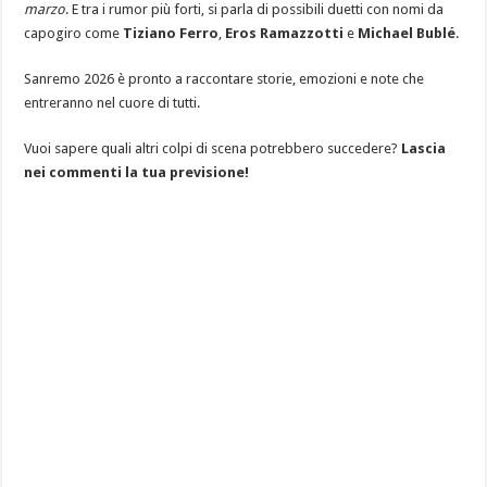
marzo
. E tra i rumor più forti, si parla di possibili duetti con nomi da
capogiro come
Tiziano Ferro
,
Eros Ramazzotti
e
Michael Bublé
.
Sanremo 2026 è pronto a raccontare storie, emozioni e note che
entreranno nel cuore di tutti.
Vuoi sapere quali altri colpi di scena potrebbero succedere?
Lascia
nei commenti la tua previsione!