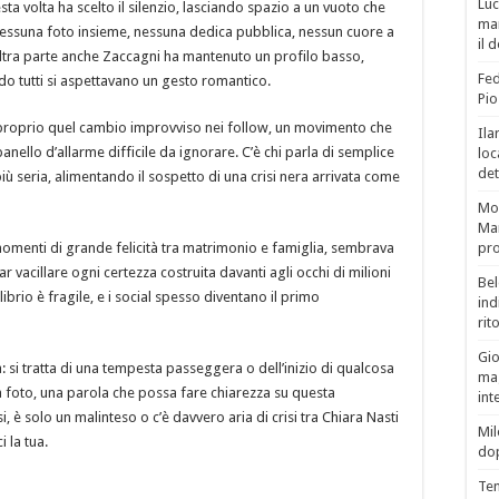
Luc
a volta ha scelto il silenzio, lasciando spazio a un vuoto che
man
. Nessuna foto insieme, nessuna dedica pubblica, nessun cuore a
il 
’altra parte anche Zaccagni ha mantenuto un profilo basso,
Fed
do tutti si aspettavano un gesto romantico.
Pio
to proprio quel cambio improvviso nei follow, un movimento che
Ila
ello d’allarme difficile da ignorare. C’è chi parla di semplice
loc
det
iù seria, alimentando il sospetto di una crisi nera arrivata come
Mor
Mar
 momenti di grande felicità tra matrimonio e famiglia, sembrava
pro
r vacillare ogni certezza costruita davanti agli occhi di milioni
Bel
brio è fragile, e i social spesso diventano il primo
ind
rit
Gio
 si tratta di una tempesta passeggera o dell’inizio di qualcosa
mag
a foto, una parola che possa fare chiarezza su questa
int
, è solo un malinteso o c’è davvero aria di crisi tra Chiara Nasti
Mil
 la tua.
do
Tem