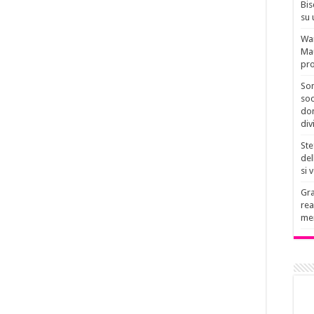
Bis
su 
Wan
Mau
pro
Son
soc
don
div
Ste
del
si 
Gra
rea
men