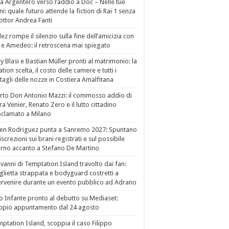
a Argentero verso l’addio a Doc – Nelle tue
i: quale futuro attende la fiction di Rai 1 senza
dottor Andrea Fanti
ez rompe il silenzio sulla fine dell’amicizia con
 e Amedeo: il retroscena mai spiegato
ry Blasi e Bastian Müller pronti al matrimonio: la
ation scelta, il costo delle camere e tutti i
tagli delle nozze in Costiera Amalfitana
to Don Antonio Mazzi: il commosso addio di
a Venier, Renato Zero e il lutto cittadino
clamato a Milano
en Rodriguez punta a Sanremo 2027: Spuntano
iscrezioni sui brani registrati e sul possibile
orno accanto a Stefano De Martino
vanni di Temptation Island travolto dai fan:
lietta strappata e bodyguard costretti a
ervenire durante un evento pubblico ad Adrano
o Infante pronto al debutto su Mediaset:
ppio appuntamento dal 24 agosto
ptation Island, scoppia il caso Filippo