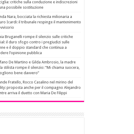
ciglia: critiche sulla conduzione e indiscrezioni
una possibile sostituzione
da Nara, bocciata la richiesta milionaria a
ro Icardi: il tribunale respinge il mantenimento
vvisorio
ia Bruganelli rompe il silenzio sulle critiche
ial: il duro sfogo contro i pregiudizi sulle
ne e il doppio standard che continua a
idere l’opinione pubblica
fano De Martino e Gilda Ambrosio, la madre
la stilista rompe il silenzio: “Mi chiama suocera,
vogliono bene davvero”
nde Fratello, Rocco Casalino nel mirino del
lity: proposta anche per il compagno Alejandro
tre arriva il duetto con Maria De Filippi