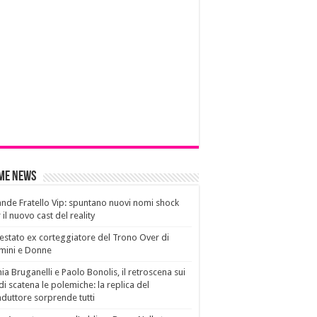
ime News
nde Fratello Vip: spuntano nuovi nomi shock
 il nuovo cast del reality
estato ex corteggiatore del Trono Over di
mini e Donne
ia Bruganelli e Paolo Bonolis, il retroscena sui
di scatena le polemiche: la replica del
duttore sorprende tutti