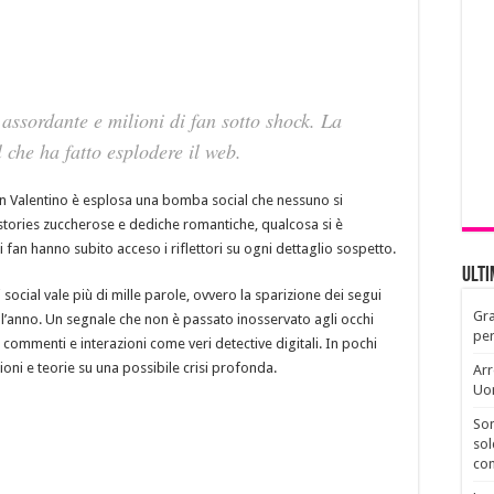
assordante e milioni di fan sotto shock. La
l che ha fatto esplodere il web.
San Valentino è esplosa una bomba social che nessuno si
 stories zuccherose e dediche romantiche, qualcosa si è
e i fan hanno subito acceso i riflettori su ogni dettaglio sospetto.
Ult
social vale più di mille parole, ovvero la sparizione dei segui
Gra
ll’anno. Un segnale che non è passato inosservato agli occhi
per
, commenti e interazioni come veri detective digitali. In pochi
zioni e teorie su una possibile crisi profonda.
Arr
Uo
Son
sol
con