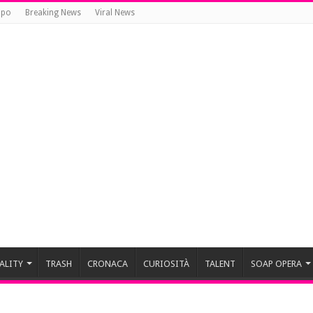
opo
Breaking News
Viral News
ALITY
TRASH
CRONACA
CURIOSITÀ
TALENT
SOAP OPERA