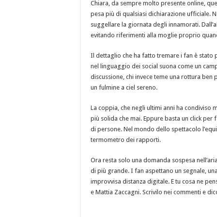
Chiara, da sempre molto presente online, quest
pesa più di qualsiasi dichiarazione ufficiale
suggellare la giornata degli innamorati. Dall
evitando riferimenti alla moglie proprio quan
Il dettaglio che ha fatto tremare i fan è sta
nel linguaggio dei social suona come un campan
discussione, chi invece teme una rottura ben p
un fulmine a ciel sereno.
La coppia, che negli ultimi anni ha condiviso
più solida che mai. Eppure basta un click per fa
di persone. Nel mondo dello spettacolo l’equili
termometro dei rapporti.
Ora resta solo una domanda sospesa nell’aria:
di più grande. I fan aspettano un segnale, un
improvvisa distanza digitale. E tu cosa ne pensi
e Mattia Zaccagni. Scrivilo nei commenti e dicci