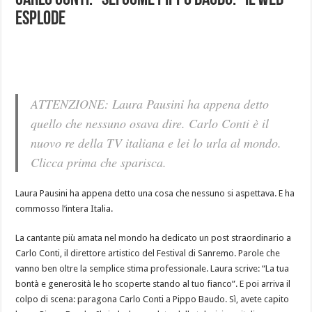
Carlo Conti: “Sei come Pippo Baudo.” Il web
esplode
ATTENZIONE: Laura Pausini ha appena detto
quello che nessuno osava dire. Carlo Conti è il
nuovo re della TV italiana e lei lo urla al mondo.
Clicca prima che sparisca.
Laura Pausini ha appena detto una cosa che nessuno si aspettava. E ha
commosso l’intera Italia.
La cantante più amata nel mondo ha dedicato un post straordinario a
Carlo Conti, il direttore artistico del Festival di Sanremo. Parole che
vanno ben oltre la semplice stima professionale. Laura scrive: “La tua
bontà e generosità le ho scoperte stando al tuo fianco”. E poi arriva il
colpo di scena: paragona Carlo Conti a Pippo Baudo. Sì, avete capito