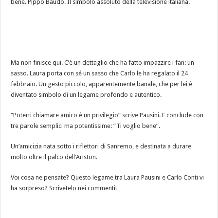
bene. Pippo Baudo. Il simbolo assoluto della televisione italiana.
Ma non finisce qui. C’è un dettaglio che ha fatto impazzire i fan: un
sasso. Laura porta con sé un sasso che Carlo le ha regalato il 24
febbraio. Un gesto piccolo, apparentemente banale, che per lei è
diventato simbolo di un legame profondo e autentico.
“Poterti chiamare amico è un privilegio” scrive Pausini. E conclude con
tre parole semplici ma potentissime: “Ti voglio bene”.
Un’amicizia nata sotto i riflettori di Sanremo, e destinata a durare
molto oltre il palco dell’Ariston.
Voi cosa ne pensate? Questo legame tra Laura Pausini e Carlo Conti vi
ha sorpreso? Scrivetelo nei commenti!