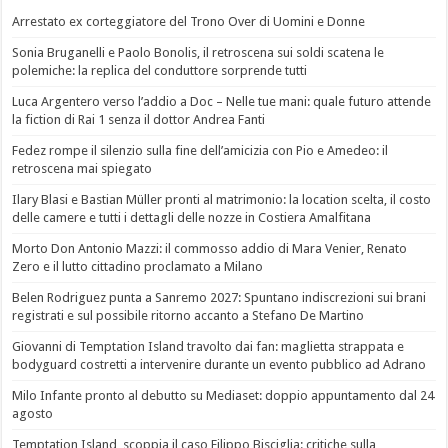
Arrestato ex corteggiatore del Trono Over di Uomini e Donne
Sonia Bruganelli e Paolo Bonolis, il retroscena sui soldi scatena le
polemiche: la replica del conduttore sorprende tutti
Luca Argentero verso l’addio a Doc – Nelle tue mani: quale futuro attende
la fiction di Rai 1 senza il dottor Andrea Fanti
Fedez rompe il silenzio sulla fine dell’amicizia con Pio e Amedeo: il
retroscena mai spiegato
Ilary Blasi e Bastian Müller pronti al matrimonio: la location scelta, il costo
delle camere e tutti i dettagli delle nozze in Costiera Amalfitana
Morto Don Antonio Mazzi: il commosso addio di Mara Venier, Renato
Zero e il lutto cittadino proclamato a Milano
Belen Rodriguez punta a Sanremo 2027: Spuntano indiscrezioni sui brani
registrati e sul possibile ritorno accanto a Stefano De Martino
Giovanni di Temptation Island travolto dai fan: maglietta strappata e
bodyguard costretti a intervenire durante un evento pubblico ad Adrano
Milo Infante pronto al debutto su Mediaset: doppio appuntamento dal 24
agosto
Temptation Island, scoppia il caso Filippo Bisciglia: critiche sulla