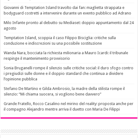
Giovanni di Temptation Island travolto dai fan: maglietta strappata e
bodyguard costretti a intervenire durante un evento pubblico ad Adrano
Milo Infante pronto al debutto su Mediaset: doppio appuntamento dal 24
agosto
Temptation Island, scoppia il caso Filippo Bisciglia: critiche sulla
conduzione e indiscrezioni su una possibile sostituzione
Wanda Nara, bocciata la richiesta milionaria a Mauro Icardi: il tribunale
respinge il mantenimento provvisorio
Sonia Bruganelli rompe il silenzio sulle critiche social: il duro sfogo contro
i pregiudizi sulle donne e il doppio standard che continua a dividere
l’opinione pubblica
Stefano De Martino e Gilda Ambrosio, la madre della stilista rompe il
silenzio: “Mi chiama suocera, si vogliono bene davvero”
Grande Fratello, Rocco Casalino nel mirino del reality: proposta anche per
il compagno Alejandro mentre arriva il duetto con Maria De Filippi