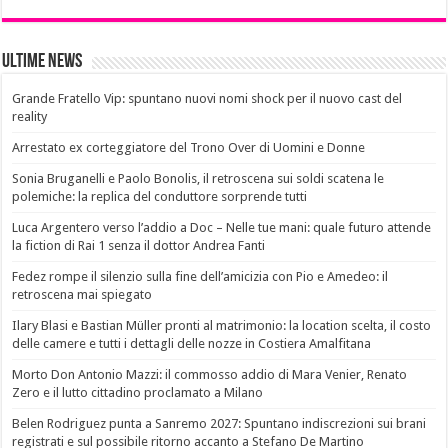
Ultime News
Grande Fratello Vip: spuntano nuovi nomi shock per il nuovo cast del
reality
Arrestato ex corteggiatore del Trono Over di Uomini e Donne
Sonia Bruganelli e Paolo Bonolis, il retroscena sui soldi scatena le
polemiche: la replica del conduttore sorprende tutti
Luca Argentero verso l’addio a Doc – Nelle tue mani: quale futuro attende
la fiction di Rai 1 senza il dottor Andrea Fanti
Fedez rompe il silenzio sulla fine dell’amicizia con Pio e Amedeo: il
retroscena mai spiegato
Ilary Blasi e Bastian Müller pronti al matrimonio: la location scelta, il costo
delle camere e tutti i dettagli delle nozze in Costiera Amalfitana
Morto Don Antonio Mazzi: il commosso addio di Mara Venier, Renato
Zero e il lutto cittadino proclamato a Milano
Belen Rodriguez punta a Sanremo 2027: Spuntano indiscrezioni sui brani
registrati e sul possibile ritorno accanto a Stefano De Martino