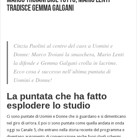
Marco Troiani dice tutto, Mario Lenti
tradisce Gemma Galgani
Cinzia Paolini al centro del caos a Uomini e
Donne: Marco Troiani la smaschera, Mario Lenti
la difende e Gemma Galgani crolla in lacrime.
Ecco cosa è successo nell’ultima puntata di
Uomini e Donne!
La puntata che ha fatto
esplodere lo studio
Ci sono puntate di Uomini e Donne che si guardano e si dimenticano
nel giro di un’ora. E poi ci sono puntate come quella andata in onda
oggi su Canale 5, che entrano nella storia recente del programma e
diventano argomento di conversazione anche fuori dagli schermi.