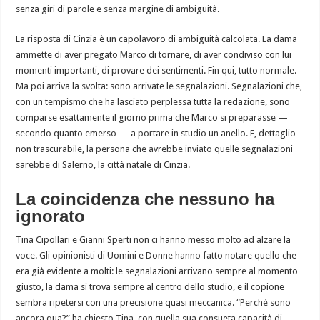
senza giri di parole e senza margine di ambiguità.
La risposta di Cinzia è un capolavoro di ambiguità calcolata. La dama
ammette di aver pregato Marco di tornare, di aver condiviso con lui
momenti importanti, di provare dei sentimenti. Fin qui, tutto normale.
Ma poi arriva la svolta: sono arrivate le segnalazioni. Segnalazioni che,
con un tempismo che ha lasciato perplessa tutta la redazione, sono
comparse esattamente il giorno prima che Marco si preparasse —
secondo quanto emerso — a portare in studio un anello. E, dettaglio
non trascurabile, la persona che avrebbe inviato quelle segnalazioni
sarebbe di Salerno, la città natale di Cinzia.
La coincidenza che nessuno ha
ignorato
Tina Cipollari e Gianni Sperti non ci hanno messo molto ad alzare la
voce. Gli opinionisti di Uomini e Donne hanno fatto notare quello che
era già evidente a molti: le segnalazioni arrivano sempre al momento
giusto, la dama si trova sempre al centro dello studio, e il copione
sembra ripetersi con una precisione quasi meccanica. “Perché sono
ancora qua?” ha chiesto Tina, con quella sua consueta capacità di