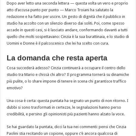
Dopo aver letto una seconda lettera — questa volta un vero e proprio
atto d’accusa punto per punto — Marco Troiani ha salutato la
redazione e ha fatto per uscire. Un gesto di dignità che il pubblico in
studio ha accolto con un silenzio diverso dai soliti. Poi, come spesso
accade in questi casi, si è lasciato andare, confermando davanti a tutti
quello che molti sospettavano: Cinzia è la sua burattinaia, e lo studio di
Uomini e Donne è il palcoscenico che lei ha scelto con cura.
La domanda che resta aperta
Cosa succederà adesso? Cinzia continuerà a occupare il centro dello
studio tra Mario e chissà chi altro? Il programma tornerà su dinamiche
più pulite, o lo share impone di tenere in scena chi garantisce traffico
emotivo?
Una cosa è certa: questa puntata ha segnato un punto di non ritorno. I
dubbi si sono trasformati in certezze, le segnalazioni hanno perso
credibilità, e persino gli opinionisti più pazienti hanno alzato la voce.
Se hai guardato la puntata, dicci la tua nei commenti: pensi che Cinzia
Paolini stia recitando un copione, oppure c’è ancora qualcosa di