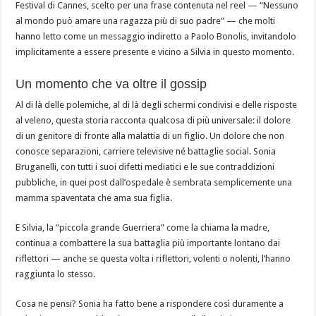
Festival di Cannes, scelto per una frase contenuta nel reel — “Nessuno
al mondo può amare una ragazza più di suo padre” — che molti
hanno letto come un messaggio indiretto a Paolo Bonolis, invitandolo
implicitamente a essere presente e vicino a Silvia in questo momento.
Un momento che va oltre il gossip
Al di là delle polemiche, al di là degli schermi condivisi e delle risposte
al veleno, questa storia racconta qualcosa di più universale: il dolore
di un genitore di fronte alla malattia di un figlio. Un dolore che non
conosce separazioni, carriere televisive né battaglie social. Sonia
Bruganelli, con tutti i suoi difetti mediatici e le sue contraddizioni
pubbliche, in quei post dall’ospedale è sembrata semplicemente una
mamma spaventata che ama sua figlia.
E Silvia, la “piccola grande Guerriera” come la chiama la madre,
continua a combattere la sua battaglia più importante lontano dai
riflettori — anche se questa volta i riflettori, volenti o nolenti, l’hanno
raggiunta lo stesso.
Cosa ne pensi? Sonia ha fatto bene a rispondere così duramente a