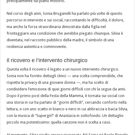
principalmente sul piano motorio.
Nel corso degli anni, Sonia Bruganelli ha parlato più volte di questo
percorso in interviste e sui social, raccontando le difficoltà, il dolore,
ma anche la forza straordinaria dimostrata dalla figlia nel
fronteggiare una condizione che avrebbe piegato chiunque. Silvia è
diventata, nel racconto pubblico della madre, il simbolo di una
resilienza autentica e commovente.
Il ricovero e l’intervento chirurgico
Questa volta il ricovero è legato a un nuovo intervento chirurgico.
Sonia non ha fornito dettagli clinici — una scelta comprensibile, che
rispetta la privacy di una giovane donna —, ma ha scelto di
condividere l’emozione di quei giorni difficili con chi la segue da anni.
Dopo il primo post della Festa della Mamma, è tornata sui social con
una storia in cui ha parlato di “giorni difficili”, cercando conforto nella
lettura, e con uno scatto in bianco e nero in cui abbraccia e bacia Silvia,
con la musica di “Supergirl” di Anastacia in sottofondo. Un dettaglio
piccolo ma potentissimo: quella canzone non è scelta a caso.
Al momento, Silvia risulta ancora ricoverata. Né Sonia né Paolo Bonolis