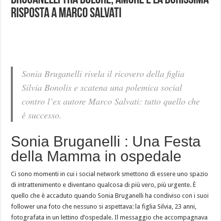
Bruganelli tra dolore, amore e la durissima
risposta a Marco Salvati
Sonia Bruganelli rivela il ricovero della figlia
Silvia Bonolis e scatena una polemica social
contro l’ex autore Marco Salvati: tutto quello che
è successo.
Sonia Bruganelli : Una Festa
della Mamma in ospedale
Ci sono momenti in cui i social network smettono di essere uno spazio
di intrattenimento e diventano qualcosa di più vero, più urgente. È
quello che è accaduto quando Sonia Bruganelli ha condiviso con i suoi
follower una foto che nessuno si aspettava: la figlia Silvia, 23 anni,
fotografata in un lettino d’ospedale. Il messaggio che accompagnava