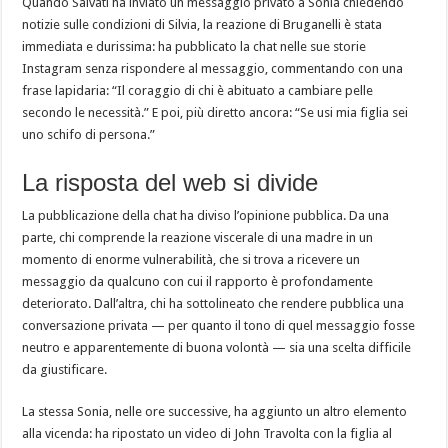
Quando Salvati ha inviato un messaggio privato a Sonia chiedendo
notizie sulle condizioni di Silvia, la reazione di Bruganelli è stata
immediata e durissima: ha pubblicato la chat nelle sue storie
Instagram senza rispondere al messaggio, commentando con una
frase lapidaria: “Il coraggio di chi è abituato a cambiare pelle
secondo le necessità.” E poi, più diretto ancora: “Se usi mia figlia sei
uno schifo di persona.”
La risposta del web si divide
La pubblicazione della chat ha diviso l’opinione pubblica. Da una
parte, chi comprende la reazione viscerale di una madre in un
momento di enorme vulnerabilità, che si trova a ricevere un
messaggio da qualcuno con cui il rapporto è profondamente
deteriorato. Dall’altra, chi ha sottolineato che rendere pubblica una
conversazione privata — per quanto il tono di quel messaggio fosse
neutro e apparentemente di buona volontà — sia una scelta difficile
da giustificare.
La stessa Sonia, nelle ore successive, ha aggiunto un altro elemento
alla vicenda: ha ripostato un video di John Travolta con la figlia al