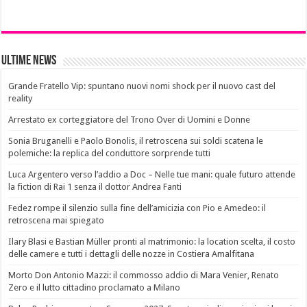
Ultime News
Grande Fratello Vip: spuntano nuovi nomi shock per il nuovo cast del
reality
Arrestato ex corteggiatore del Trono Over di Uomini e Donne
Sonia Bruganelli e Paolo Bonolis, il retroscena sui soldi scatena le
polemiche: la replica del conduttore sorprende tutti
Luca Argentero verso l’addio a Doc – Nelle tue mani: quale futuro attende
la fiction di Rai 1 senza il dottor Andrea Fanti
Fedez rompe il silenzio sulla fine dell’amicizia con Pio e Amedeo: il
retroscena mai spiegato
Ilary Blasi e Bastian Müller pronti al matrimonio: la location scelta, il costo
delle camere e tutti i dettagli delle nozze in Costiera Amalfitana
Morto Don Antonio Mazzi: il commosso addio di Mara Venier, Renato
Zero e il lutto cittadino proclamato a Milano