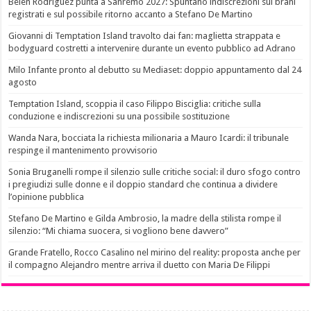
Belen Rodriguez punta a Sanremo 2027: Spuntano indiscrezioni sui brani
registrati e sul possibile ritorno accanto a Stefano De Martino
Giovanni di Temptation Island travolto dai fan: maglietta strappata e
bodyguard costretti a intervenire durante un evento pubblico ad Adrano
Milo Infante pronto al debutto su Mediaset: doppio appuntamento dal 24
agosto
Temptation Island, scoppia il caso Filippo Bisciglia: critiche sulla
conduzione e indiscrezioni su una possibile sostituzione
Wanda Nara, bocciata la richiesta milionaria a Mauro Icardi: il tribunale
respinge il mantenimento provvisorio
Sonia Bruganelli rompe il silenzio sulle critiche social: il duro sfogo contro
i pregiudizi sulle donne e il doppio standard che continua a dividere
l’opinione pubblica
Stefano De Martino e Gilda Ambrosio, la madre della stilista rompe il
silenzio: “Mi chiama suocera, si vogliono bene davvero”
Grande Fratello, Rocco Casalino nel mirino del reality: proposta anche per
il compagno Alejandro mentre arriva il duetto con Maria De Filippi