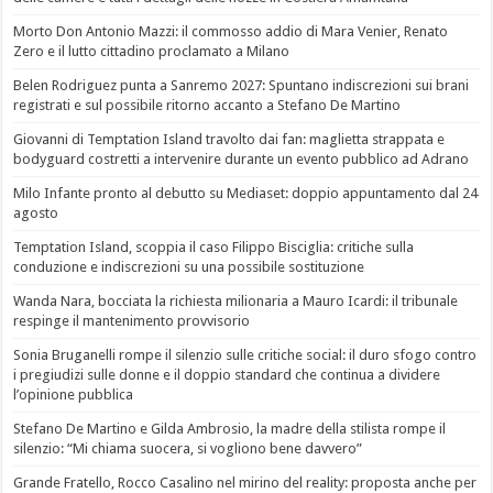
Morto Don Antonio Mazzi: il commosso addio di Mara Venier, Renato
Zero e il lutto cittadino proclamato a Milano
Belen Rodriguez punta a Sanremo 2027: Spuntano indiscrezioni sui brani
registrati e sul possibile ritorno accanto a Stefano De Martino
Giovanni di Temptation Island travolto dai fan: maglietta strappata e
bodyguard costretti a intervenire durante un evento pubblico ad Adrano
Milo Infante pronto al debutto su Mediaset: doppio appuntamento dal 24
agosto
Temptation Island, scoppia il caso Filippo Bisciglia: critiche sulla
conduzione e indiscrezioni su una possibile sostituzione
Wanda Nara, bocciata la richiesta milionaria a Mauro Icardi: il tribunale
respinge il mantenimento provvisorio
Sonia Bruganelli rompe il silenzio sulle critiche social: il duro sfogo contro
i pregiudizi sulle donne e il doppio standard che continua a dividere
l’opinione pubblica
Stefano De Martino e Gilda Ambrosio, la madre della stilista rompe il
silenzio: “Mi chiama suocera, si vogliono bene davvero”
Grande Fratello, Rocco Casalino nel mirino del reality: proposta anche per