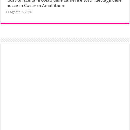
location scelta, il costo delle camere e tutti i dettagli delle
nozze in Costiera Amalfitana
Agosto 2, 2026