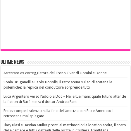
Ultime News
Arrestato ex corteggiatore del Trono Over di Uomini e Donne
Sonia Bruganelli e Paolo Bonolis, il retroscena sui soldi scatena le
polemiche: la replica del conduttore sorprende tutti
Luca Argentero verso l’addio a Doc – Nelle tue mani: quale futuro attende
la fiction di Rai 1 senza il dottor Andrea Fanti
Fedez rompe il silenzio sulla fine dell’amicizia con Pio e Amedeo: il
retroscena mai spiegato
Ilary Blasi e Bastian Müller pronti al matrimonio: la location scelta, il costo
delle camere e tutti i dettagli delle nozze in Costiera Amalfitana