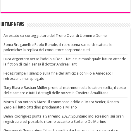
Ultime News
Arrestato ex corteggiatore del Trono Over di Uomini e Donne
Sonia Bruganelli e Paolo Bonolis, il retroscena sui soldi scatena le
polemiche: la replica del conduttore sorprende tutti
Luca Argentero verso l’addio a Doc – Nelle tue mani: quale futuro attende
la fiction di Rai 1 senza il dottor Andrea Fanti
Fedez rompe il silenzio sulla fine dell’amicizia con Pio e Amedeo: il
retroscena mai spiegato
Ilary Blasi e Bastian Müller pronti al matrimonio: la location scelta, il costo
delle camere e tutti i dettagli delle nozze in Costiera Amalfitana
Morto Don Antonio Mazzi: il commosso addio di Mara Venier, Renato
Zero e il lutto cittadino proclamato a Milano
Belen Rodriguez punta a Sanremo 2027: Spuntano indiscrezioni sui brani
registrati e sul possibile ritorno accanto a Stefano De Martino
Giovanni di Temptation Island travolto dai fan: maglietta strappata e