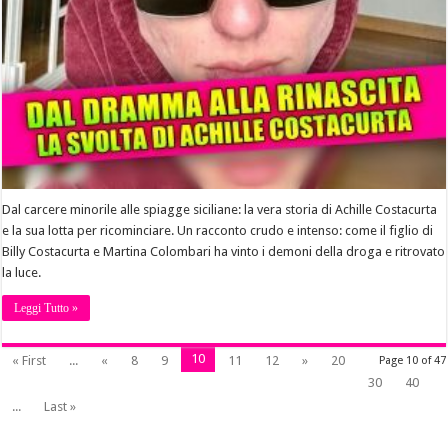
Dal carcere minorile alle spiagge siciliane: la vera storia di Achille Costacurta
e la sua lotta per ricominciare. Un racconto crudo e intenso: come il figlio di
Billy Costacurta e Martina Colombari ha vinto i demoni della droga e ritrovato
la luce.
Leggi Tutto »
10
« First
...
«
8
9
11
12
»
20
Page 10 of 47
30
40
...
Last »