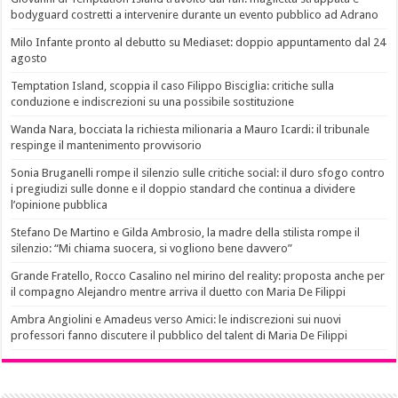
bodyguard costretti a intervenire durante un evento pubblico ad Adrano
Milo Infante pronto al debutto su Mediaset: doppio appuntamento dal 24
agosto
Temptation Island, scoppia il caso Filippo Bisciglia: critiche sulla
conduzione e indiscrezioni su una possibile sostituzione
Wanda Nara, bocciata la richiesta milionaria a Mauro Icardi: il tribunale
respinge il mantenimento provvisorio
Sonia Bruganelli rompe il silenzio sulle critiche social: il duro sfogo contro
i pregiudizi sulle donne e il doppio standard che continua a dividere
l’opinione pubblica
Stefano De Martino e Gilda Ambrosio, la madre della stilista rompe il
silenzio: “Mi chiama suocera, si vogliono bene davvero”
Grande Fratello, Rocco Casalino nel mirino del reality: proposta anche per
il compagno Alejandro mentre arriva il duetto con Maria De Filippi
Ambra Angiolini e Amadeus verso Amici: le indiscrezioni sui nuovi
professori fanno discutere il pubblico del talent di Maria De Filippi