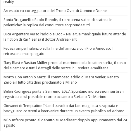
reality
Arrestato ex corteggiatore del Trono Over di Uomini e Donne
Sonia Bruganelli e Paolo Bonolis, il retroscena sui soldi scatena le
polemiche: la replica del conduttore sorprende tutti
Luca Argentero verso l’addio a Doc – Nelle tue mani: quale futuro attende
la fiction di Rai 1 senza il dottor Andrea Fanti
Fedez rompe il silenzio sulla fine dell’amicizia con Pio e Amedeo: il
retroscena mai spiegato
Ilary Blasi e Bastian Müller pronti al matrimonio: la location scelta, il costo
delle camere e tutti i dettagli delle nozze in Costiera Amalfitana
Morto Don Antonio Mazzi: il commosso addio di Mara Venier, Renato
Zero e il lutto cittadino proclamato a Milano
Belen Rodriguez punta a Sanremo 2027: Spuntano indiscrezioni sui brani
registrati e sul possibile ritorno accanto a Stefano De Martino
Giovanni di Temptation Island travolto dai fan: maglietta strappata e
bodyguard costretti a intervenire durante un evento pubblico ad Adrano
Milo Infante pronto al debutto su Mediaset: doppio appuntamento dal 24
agosto