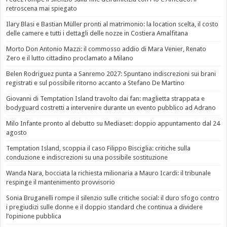
retroscena mai spiegato
Ilary Blasi e Bastian Müller pronti al matrimonio: la location scelta, il costo
delle camere e tutti i dettagli delle nozze in Costiera Amalfitana
Morto Don Antonio Mazzi: il commosso addio di Mara Venier, Renato
Zero e il lutto cittadino proclamato a Milano
Belen Rodriguez punta a Sanremo 2027: Spuntano indiscrezioni sui brani
registrati e sul possibile ritorno accanto a Stefano De Martino
Giovanni di Temptation Island travolto dai fan: maglietta strappata e
bodyguard costretti a intervenire durante un evento pubblico ad Adrano
Milo Infante pronto al debutto su Mediaset: doppio appuntamento dal 24
agosto
Temptation Island, scoppia il caso Filippo Bisciglia: critiche sulla
conduzione e indiscrezioni su una possibile sostituzione
Wanda Nara, bocciata la richiesta milionaria a Mauro Icardi: il tribunale
respinge il mantenimento provvisorio
Sonia Bruganelli rompe il silenzio sulle critiche social: il duro sfogo contro
i pregiudizi sulle donne e il doppio standard che continua a dividere
l’opinione pubblica