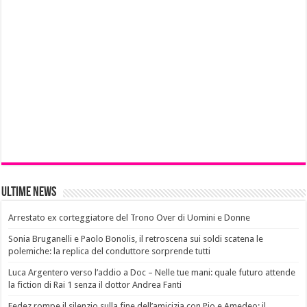
Ultime News
Arrestato ex corteggiatore del Trono Over di Uomini e Donne
Sonia Bruganelli e Paolo Bonolis, il retroscena sui soldi scatena le
polemiche: la replica del conduttore sorprende tutti
Luca Argentero verso l’addio a Doc – Nelle tue mani: quale futuro attende
la fiction di Rai 1 senza il dottor Andrea Fanti
Fedez rompe il silenzio sulla fine dell’amicizia con Pio e Amedeo: il