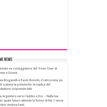
ime News
estato ex corteggiatore del Trono Over di
mini e Donne
ia Bruganelli e Paolo Bonolis, il retroscena sui
di scatena le polemiche: la replica del
duttore sorprende tutti
a Argentero verso l’addio a Doc – Nelle tue
i: quale futuro attende la fiction di Rai 1 senza
dottor Andrea Fanti