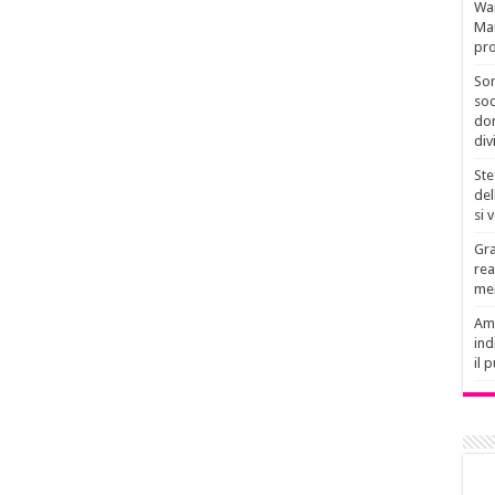
Wan
Mau
pro
Son
soc
don
div
Ste
del
si 
Gra
rea
men
Amb
ind
il 