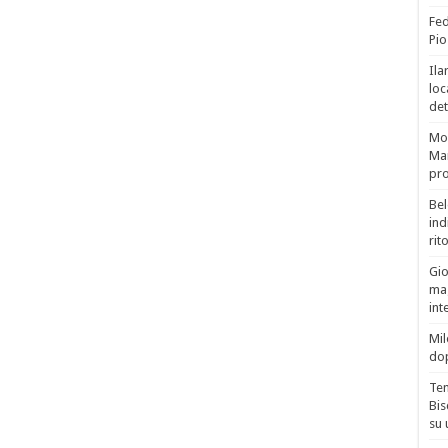
Fed
Pio
Ila
loc
det
Mor
Mar
pro
Bel
ind
rit
Gio
mag
int
Mil
do
Tem
Bis
su 