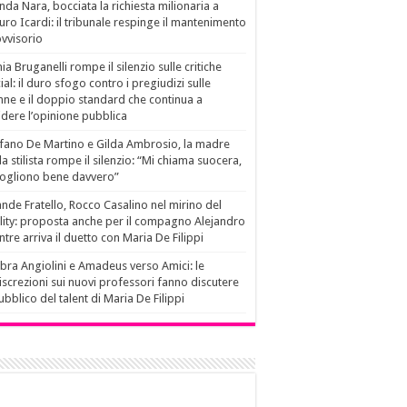
da Nara, bocciata la richiesta milionaria a
ro Icardi: il tribunale respinge il mantenimento
vvisorio
ia Bruganelli rompe il silenzio sulle critiche
ial: il duro sfogo contro i pregiudizi sulle
ne e il doppio standard che continua a
idere l’opinione pubblica
fano De Martino e Gilda Ambrosio, la madre
la stilista rompe il silenzio: “Mi chiama suocera,
vogliono bene davvero”
nde Fratello, Rocco Casalino nel mirino del
lity: proposta anche per il compagno Alejandro
tre arriva il duetto con Maria De Filippi
ra Angiolini e Amadeus verso Amici: le
iscrezioni sui nuovi professori fanno discutere
pubblico del talent di Maria De Filippi