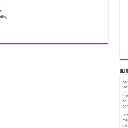
la
illo,
Ult
Arr
Uo
Son
sol
con
Luc
man
il 