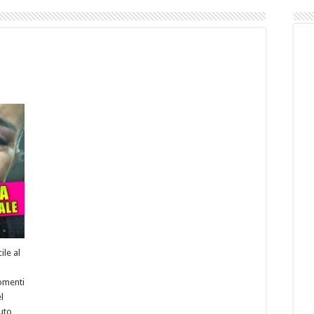
ile al
omenti
l
vuto