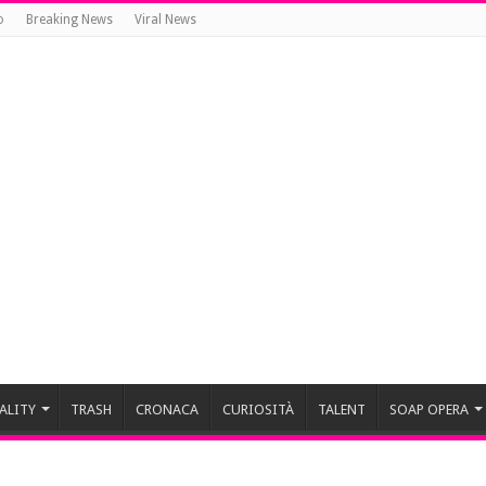
o
Breaking News
Viral News
ALITY
TRASH
CRONACA
CURIOSITÀ
TALENT
SOAP OPERA