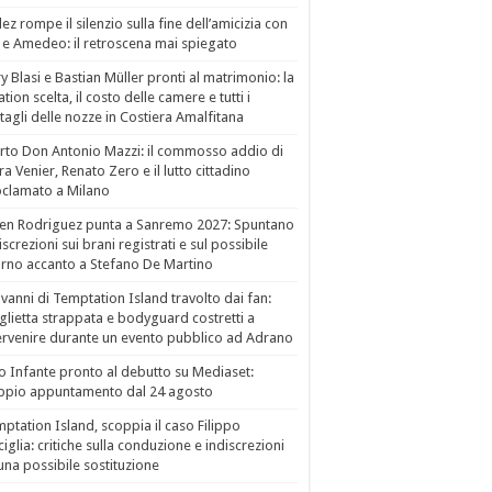
ez rompe il silenzio sulla fine dell’amicizia con
 e Amedeo: il retroscena mai spiegato
ry Blasi e Bastian Müller pronti al matrimonio: la
ation scelta, il costo delle camere e tutti i
tagli delle nozze in Costiera Amalfitana
to Don Antonio Mazzi: il commosso addio di
a Venier, Renato Zero e il lutto cittadino
clamato a Milano
en Rodriguez punta a Sanremo 2027: Spuntano
iscrezioni sui brani registrati e sul possibile
orno accanto a Stefano De Martino
vanni di Temptation Island travolto dai fan:
lietta strappata e bodyguard costretti a
ervenire durante un evento pubblico ad Adrano
o Infante pronto al debutto su Mediaset:
ppio appuntamento dal 24 agosto
ptation Island, scoppia il caso Filippo
ciglia: critiche sulla conduzione e indiscrezioni
una possibile sostituzione