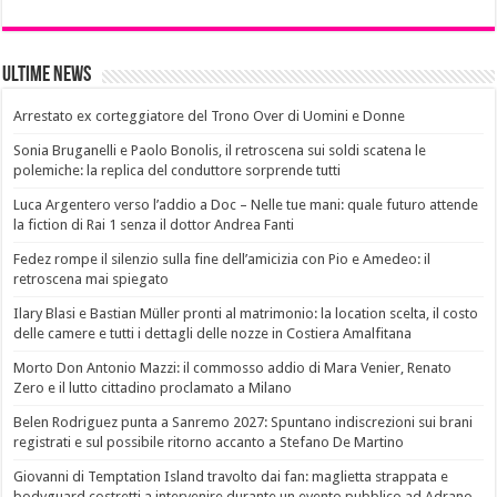
Ultime News
Arrestato ex corteggiatore del Trono Over di Uomini e Donne
Sonia Bruganelli e Paolo Bonolis, il retroscena sui soldi scatena le
polemiche: la replica del conduttore sorprende tutti
Luca Argentero verso l’addio a Doc – Nelle tue mani: quale futuro attende
la fiction di Rai 1 senza il dottor Andrea Fanti
Fedez rompe il silenzio sulla fine dell’amicizia con Pio e Amedeo: il
retroscena mai spiegato
Ilary Blasi e Bastian Müller pronti al matrimonio: la location scelta, il costo
delle camere e tutti i dettagli delle nozze in Costiera Amalfitana
Morto Don Antonio Mazzi: il commosso addio di Mara Venier, Renato
Zero e il lutto cittadino proclamato a Milano
Belen Rodriguez punta a Sanremo 2027: Spuntano indiscrezioni sui brani
registrati e sul possibile ritorno accanto a Stefano De Martino
Giovanni di Temptation Island travolto dai fan: maglietta strappata e
bodyguard costretti a intervenire durante un evento pubblico ad Adrano