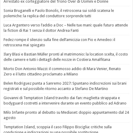
Arrestato ex corteggiatore del Trono Over di Uomini e Donne
Sonia Bruganelli e Paolo Bonolis, il retroscena sui soldi scatena le
polemiche: la replica del conduttore sorprende tutti
Luca Argentero verso l’addio a Doc – Nelle tue mani: quale futuro attende
la fiction di Rai 1 senza il dottor Andrea Fanti
Fedez rompe il silenzio sulla fine dell’amicizia con Pio e Amedeo: il
retroscena mai spiegato
Ilary Blasi e Bastian Müller pronti al matrimonio: la location scelta, il costo
delle camere e tutti i dettagli delle nozze in Costiera Amalfitana
Morto Don Antonio Mazzi: il commosso addio di Mara Venier, Renato
Zero e il lutto cittadino proclamato a Milano
Belen Rodriguez punta a Sanremo 2027: Spuntano indiscrezioni sui brani
registrati e sul possibile ritorno accanto a Stefano De Martino
Giovanni di Temptation Island travolto dai fan: maglietta strappata e
bodyguard costretti a intervenire durante un evento pubblico ad Adrano
Milo Infante pronto al debutto su Mediaset: doppio appuntamento dal 24
agosto
Temptation Island, scoppia il caso Filippo Bisciglia: critiche sulla
conduzione e indiscrezioni su una possibile sostituzione