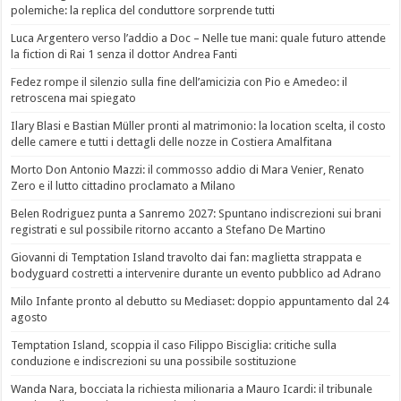
polemiche: la replica del conduttore sorprende tutti
Luca Argentero verso l’addio a Doc – Nelle tue mani: quale futuro attende
la fiction di Rai 1 senza il dottor Andrea Fanti
Fedez rompe il silenzio sulla fine dell’amicizia con Pio e Amedeo: il
retroscena mai spiegato
Ilary Blasi e Bastian Müller pronti al matrimonio: la location scelta, il costo
delle camere e tutti i dettagli delle nozze in Costiera Amalfitana
Morto Don Antonio Mazzi: il commosso addio di Mara Venier, Renato
Zero e il lutto cittadino proclamato a Milano
Belen Rodriguez punta a Sanremo 2027: Spuntano indiscrezioni sui brani
registrati e sul possibile ritorno accanto a Stefano De Martino
Giovanni di Temptation Island travolto dai fan: maglietta strappata e
bodyguard costretti a intervenire durante un evento pubblico ad Adrano
Milo Infante pronto al debutto su Mediaset: doppio appuntamento dal 24
agosto
Temptation Island, scoppia il caso Filippo Bisciglia: critiche sulla
conduzione e indiscrezioni su una possibile sostituzione
Wanda Nara, bocciata la richiesta milionaria a Mauro Icardi: il tribunale