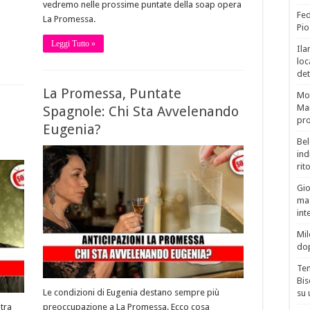
vedremo nelle prossime puntate della soap opera
Fed
La Promessa.
Pio
Leggi Tutto »
Ila
loc
det
La Promessa, Puntate
Mor
Mar
Spagnole: Chi Sta Avvelenando
pro
a
Eugenia?
Bel
ind
rit
Gio
mag
int
Mil
do
Tem
Bis
Le condizioni di Eugenia destano sempre più
su 
 tra
preoccupazione a La Promessa. Ecco cosa