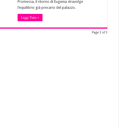
Promessa, il ritorno di Eugenia stravolge
l’equilibrio già precario del palazzo.
Leggi Tutto »
Page 3 of 3