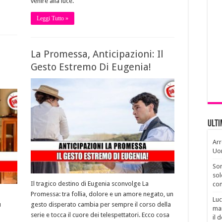
venire alla luce.
Leggi Tutto »
La Promessa, Anticipazioni: Il
Gesto Estremo Di Eugenia!
Ult
Arr
Uo
Son
sol
Il tragico destino di Eugenia sconvolge La
con
Promessa: tra follia, dolore e un amore negato, un
Luc
ù
gesto disperato cambia per sempre il corso della
man
serie e tocca il cuore dei telespettatori. Ecco cosa
il 