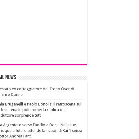
ime News
estato ex corteggiatore del Trono Over di
mini e Donne
ia Bruganelli e Paolo Bonolis, il retroscena sui
di scatena le polemiche: la replica del
duttore sorprende tutti
a Argentero verso l’addio a Doc – Nelle tue
i: quale futuro attende la fiction di Rai 1 senza
dottor Andrea Fanti