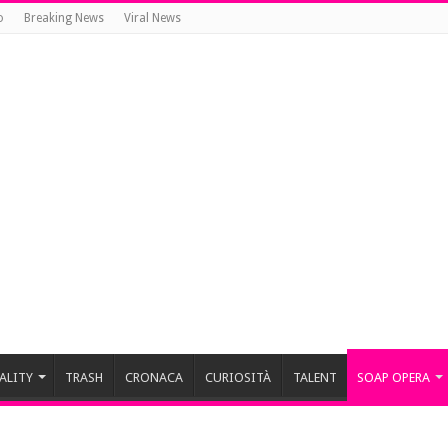
o
Breaking News
Viral News
ALITY
TRASH
CRONACA
CURIOSITÀ
TALENT
SOAP OPERA