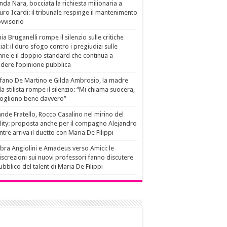
da Nara, bocciata la richiesta milionaria a
ro Icardi: il tribunale respinge il mantenimento
vvisorio
ia Bruganelli rompe il silenzio sulle critiche
ial: il duro sfogo contro i pregiudizi sulle
ne e il doppio standard che continua a
idere l’opinione pubblica
fano De Martino e Gilda Ambrosio, la madre
la stilista rompe il silenzio: “Mi chiama suocera,
vogliono bene davvero”
nde Fratello, Rocco Casalino nel mirino del
lity: proposta anche per il compagno Alejandro
tre arriva il duetto con Maria De Filippi
ra Angiolini e Amadeus verso Amici: le
iscrezioni sui nuovi professori fanno discutere
pubblico del talent di Maria De Filippi