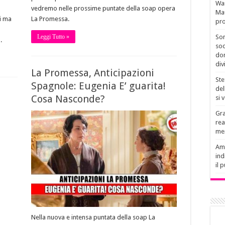
Wan
vedremo nelle prossime puntate della soap opera
Mau
li ma
La Promessa.
pro
Son
Leggi Tutto »
.
soc
don
div
La Promessa, Anticipazioni
Ste
Spagnole: Eugenia E’ guarita!
del
Cosa Nasconde?
si 
Gra
rea
men
Amb
ind
il 
Nella nuova e intensa puntata della soap La