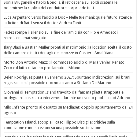
Sonia Bruganelli e Paolo Bonolis, il retroscena sui soldi scatena le
polemiche: la replica del conduttore sorprende tutti
Luca Argentero verso l’addio a Doc – Nelle tue mani: quale futuro attende
la fiction di Rai 1 senza il dottor Andrea Fanti
Fedez rompe il silenzio sulla fine dell’amicizia con Pio e Amedeo: il
retroscena mai spiegato
Ilary Blasi e Bastian Müller pronti al matrimonio: la location scelta, il costo
delle camere e tutti i dettagli delle nozze in Costiera Amalfitana
Morto Don Antonio Mazzi: il commosso addio di Mara Venier, Renato
Zero e il lutto cittadino proclamato a Milano
Belen Rodriguez punta a Sanremo 2027: Spuntano indiscrezioni sui brani
registrati e sul possibile ritorno accanto a Stefano De Martino
Giovanni di Temptation Island travolto dai fan: maglietta strappata e
bodyguard costretti a intervenire durante un evento pubblico ad Adrano
Milo Infante pronto al debutto su Mediaset: doppio appuntamento dal 24
agosto
Temptation Island, scoppia il caso Filippo Bisciglia: critiche sulla
conduzione e indiscrezioni su una possibile sostituzione