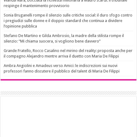
Wanda Nara, bocciata la richiesta milionaria a Mauro Icardi: il tribunale
respinge il mantenimento provvisorio
Sonia Bruganelli rompe il silenzio sulle critiche social: il duro sfogo contro
i pregiudizi sulle donne e il doppio standard che continua a dividere
l’opinione pubblica
Stefano De Martino e Gilda Ambrosio, la madre della stilista rompe il
silenzio: “Mi chiama suocera, si vogliono bene davvero”
Grande Fratello, Rocco Casalino nel mirino del reality: proposta anche per
il compagno Alejandro mentre arriva il duetto con Maria De Filippi
Ambra Angiolini e Amadeus verso Amici: le indiscrezioni sui nuovi
professori fanno discutere il pubblico del talent di Maria De Filippi