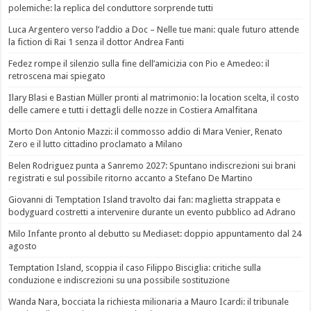
polemiche: la replica del conduttore sorprende tutti
Luca Argentero verso l’addio a Doc – Nelle tue mani: quale futuro attende
la fiction di Rai 1 senza il dottor Andrea Fanti
Fedez rompe il silenzio sulla fine dell’amicizia con Pio e Amedeo: il
retroscena mai spiegato
Ilary Blasi e Bastian Müller pronti al matrimonio: la location scelta, il costo
delle camere e tutti i dettagli delle nozze in Costiera Amalfitana
Morto Don Antonio Mazzi: il commosso addio di Mara Venier, Renato
Zero e il lutto cittadino proclamato a Milano
Belen Rodriguez punta a Sanremo 2027: Spuntano indiscrezioni sui brani
registrati e sul possibile ritorno accanto a Stefano De Martino
Giovanni di Temptation Island travolto dai fan: maglietta strappata e
bodyguard costretti a intervenire durante un evento pubblico ad Adrano
Milo Infante pronto al debutto su Mediaset: doppio appuntamento dal 24
agosto
Temptation Island, scoppia il caso Filippo Bisciglia: critiche sulla
conduzione e indiscrezioni su una possibile sostituzione
Wanda Nara, bocciata la richiesta milionaria a Mauro Icardi: il tribunale