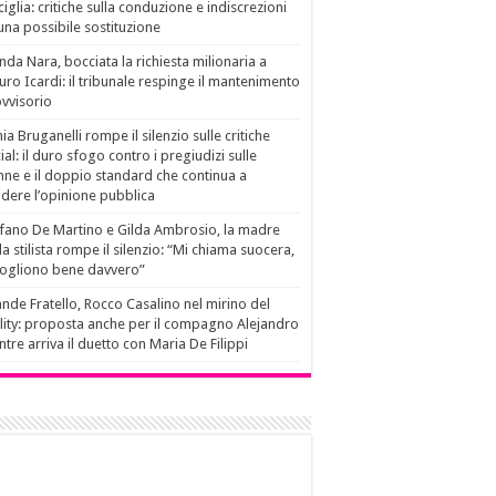
ciglia: critiche sulla conduzione e indiscrezioni
una possibile sostituzione
da Nara, bocciata la richiesta milionaria a
ro Icardi: il tribunale respinge il mantenimento
vvisorio
ia Bruganelli rompe il silenzio sulle critiche
ial: il duro sfogo contro i pregiudizi sulle
ne e il doppio standard che continua a
idere l’opinione pubblica
fano De Martino e Gilda Ambrosio, la madre
la stilista rompe il silenzio: “Mi chiama suocera,
vogliono bene davvero”
nde Fratello, Rocco Casalino nel mirino del
lity: proposta anche per il compagno Alejandro
tre arriva il duetto con Maria De Filippi