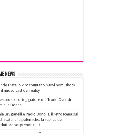
ime News
nde Fratello Vip: spuntano nuovi nomi shock
 il nuovo cast del reality
estato ex corteggiatore del Trono Over di
mini e Donne
ia Bruganelli e Paolo Bonolis, il retroscena sui
di scatena le polemiche: la replica del
duttore sorprende tutti