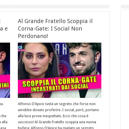
:
Al Grande Fratello Scoppia il
a e
Corna-Gate: I Social Non
Perdonano!
su
Alfonso D’Apice svela un segreto che forse non
avrebbe dovuto proferire. I social, però, portano
 che
alla luce prove inaspettate. Ecco che cosa è
 alla
successo! Al Grande Fratello scoppia una nuova
 casa
bufera: Alfonso D’Apice ha rivelato un segreto