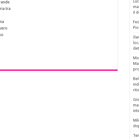
Luc
Grande
man
ria tra
il 
ima
Fed
Pio
 vero
so
Ila
loc
det
Mor
Mar
pro
Bel
ind
rit
Gio
mag
int
Mil
do
Tem