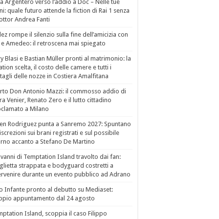
a Argentero verso l’addio a Doc – Nelle tue
i: quale futuro attende la fiction di Rai 1 senza
dottor Andrea Fanti
ez rompe il silenzio sulla fine dell’amicizia con
 e Amedeo: il retroscena mai spiegato
ry Blasi e Bastian Müller pronti al matrimonio: la
ation scelta, il costo delle camere e tutti i
tagli delle nozze in Costiera Amalfitana
to Don Antonio Mazzi: il commosso addio di
a Venier, Renato Zero e il lutto cittadino
clamato a Milano
en Rodriguez punta a Sanremo 2027: Spuntano
iscrezioni sui brani registrati e sul possibile
orno accanto a Stefano De Martino
vanni di Temptation Island travolto dai fan:
lietta strappata e bodyguard costretti a
ervenire durante un evento pubblico ad Adrano
o Infante pronto al debutto su Mediaset:
ppio appuntamento dal 24 agosto
ptation Island, scoppia il caso Filippo