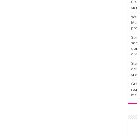
Bis
su 
Wan
Mau
pro
Son
soc
don
div
Ste
del
si 
Gra
rea
men