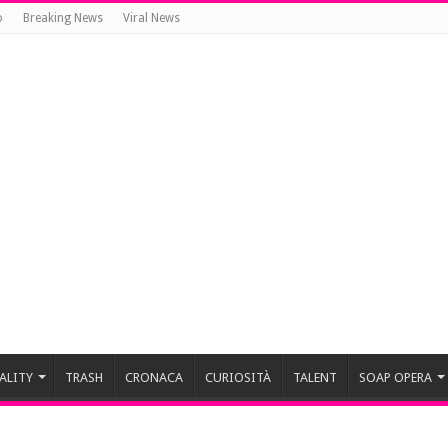
o
Breaking News
Viral News
ALITY
TRASH
CRONACA
CURIOSITÀ
TALENT
SOAP OPERA