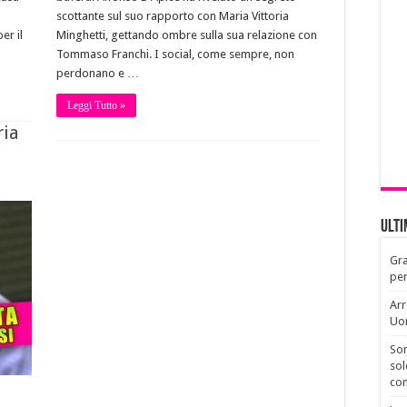
scottante sul suo rapporto con Maria Vittoria
er il
Minghetti, gettando ombre sulla sua relazione con
Tommaso Franchi. I social, come sempre, non
perdonano e …
Leggi Tutto »
ria
Ult
Gra
per
Arr
Uo
Son
sol
con