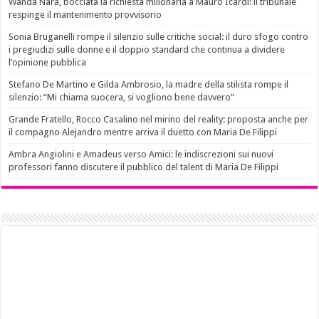
Wanda Nara, bocciata la richiesta milionaria a Mauro Icardi: il tribunale
respinge il mantenimento provvisorio
Sonia Bruganelli rompe il silenzio sulle critiche social: il duro sfogo contro
i pregiudizi sulle donne e il doppio standard che continua a dividere
l’opinione pubblica
Stefano De Martino e Gilda Ambrosio, la madre della stilista rompe il
silenzio: “Mi chiama suocera, si vogliono bene davvero”
Grande Fratello, Rocco Casalino nel mirino del reality: proposta anche per
il compagno Alejandro mentre arriva il duetto con Maria De Filippi
Ambra Angiolini e Amadeus verso Amici: le indiscrezioni sui nuovi
professori fanno discutere il pubblico del talent di Maria De Filippi