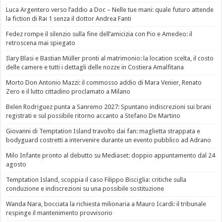
Luca Argentero verso l’addio a Doc – Nelle tue mani: quale futuro attende
la fiction di Rai 1 senza il dottor Andrea Fanti
Fedez rompe il silenzio sulla fine dell’amicizia con Pio e Amedeo: il
retroscena mai spiegato
Ilary Blasi e Bastian Müller pronti al matrimonio: la location scelta, il costo
delle camere e tutti i dettagli delle nozze in Costiera Amalfitana
Morto Don Antonio Mazzi: il commosso addio di Mara Venier, Renato
Zero e il lutto cittadino proclamato a Milano
Belen Rodriguez punta a Sanremo 2027: Spuntano indiscrezioni sui brani
registrati e sul possibile ritorno accanto a Stefano De Martino
Giovanni di Temptation Island travolto dai fan: maglietta strappata e
bodyguard costretti a intervenire durante un evento pubblico ad Adrano
Milo Infante pronto al debutto su Mediaset: doppio appuntamento dal 24
agosto
Temptation Island, scoppia il caso Filippo Bisciglia: critiche sulla
conduzione e indiscrezioni su una possibile sostituzione
Wanda Nara, bocciata la richiesta milionaria a Mauro Icardi: il tribunale
respinge il mantenimento provvisorio