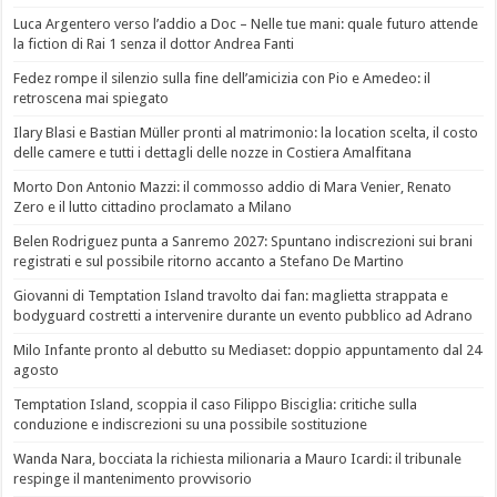
Luca Argentero verso l’addio a Doc – Nelle tue mani: quale futuro attende
la fiction di Rai 1 senza il dottor Andrea Fanti
Fedez rompe il silenzio sulla fine dell’amicizia con Pio e Amedeo: il
retroscena mai spiegato
Ilary Blasi e Bastian Müller pronti al matrimonio: la location scelta, il costo
delle camere e tutti i dettagli delle nozze in Costiera Amalfitana
Morto Don Antonio Mazzi: il commosso addio di Mara Venier, Renato
Zero e il lutto cittadino proclamato a Milano
Belen Rodriguez punta a Sanremo 2027: Spuntano indiscrezioni sui brani
registrati e sul possibile ritorno accanto a Stefano De Martino
Giovanni di Temptation Island travolto dai fan: maglietta strappata e
bodyguard costretti a intervenire durante un evento pubblico ad Adrano
Milo Infante pronto al debutto su Mediaset: doppio appuntamento dal 24
agosto
Temptation Island, scoppia il caso Filippo Bisciglia: critiche sulla
conduzione e indiscrezioni su una possibile sostituzione
Wanda Nara, bocciata la richiesta milionaria a Mauro Icardi: il tribunale
respinge il mantenimento provvisorio